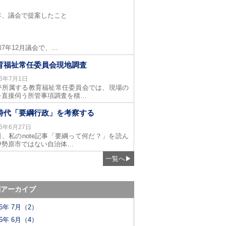
年、議会で提案したこと
7年12月議会で、…
育福祉常任委員会現地調査
26年7月1日
が所属する教育福祉常任委員会では、現場の
を直接伺う所管事項調査を積…
I時代「要綱行政」を考察する
26年6月27日
日、私のnote記事「要綱って何だ？」を読ん
伊勢原市ではない自治体…
一覧へ
▶
別アーカイブ
26年 7月（2）
26年 6月（4）