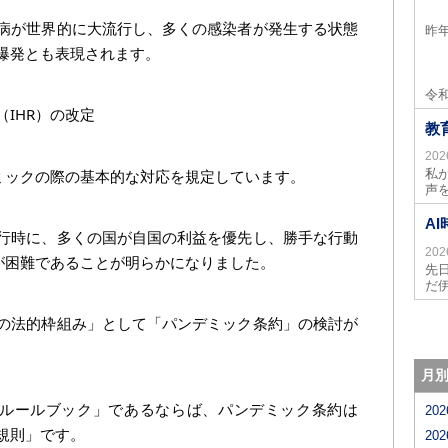
病が世界的に大流行し、多くの感染者が発生する状態
昨
爆発とも表現されます。
令和
IHR）の改定
教
20
デミックの際の基本的な対応を規定しています。
私
声
A
行時に、多くの国が自国の利益を優先し、勝手な行動
20
応が困難であることが明らかになりました。
先
だ
の法的枠組み」として「パンデミック条約」の検討が
月
のルールブック」であるならば、パンデミック条約は
20
規則」です。
20