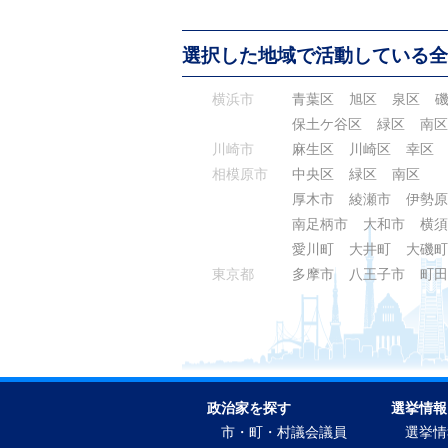
選択した地域で活動している全
横浜市
青葉区
旭区
泉区
保土ケ谷区
緑区
南区
川崎市
麻生区
川崎区
幸区
相模原市
中央区
緑区
南区
厚木市
綾瀬市
伊勢原
南足柄市
大和市
横須
愛川町
大井町
大磯町
東京都
多摩市
八王子市
町田
政治家を探す
選挙情報
市・町・村議会議員
選挙情