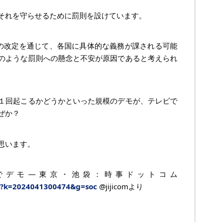
それを守らせるために罰則を設けています。
Rの改定を通じて、各国に具体的な義務が課される可能
のような罰則への懸念と不安が原因であると考えられ
１回起こるかどうかといった規模のデモが、テレビで
ぜか？
思います。
でデモ―東京・池袋：時事ドットコム
cle?k=2024041300474&g=soc
@jijicomより