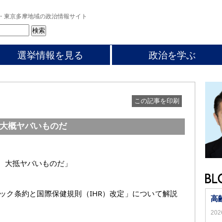
・東京多摩地域の政治情報サイト
選挙情報を見る
政治を学ぶ
この記事を印刷
大概ヤバいものだ
、大抵ヤバいものだ」
ック条約と国際保健規則（IHR）改定」について解説
高
20