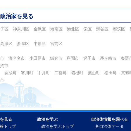
政治家を見る
磯子区
神奈川区
金沢区
港南区
港北区
栄区
瀬谷区
都筑区
高津区
多摩区
中原区
宮前区
市
海老名市
小田原市
鎌倉市
座間市
逗子市
茅ヶ崎市
秦野
賀市
開成町
寒川町
中井町
二宮町
箱根町
葉山町
松田町
真鶴
市
を見る
政治を学ぶ
自治体情報を調べる
報トップ
政治を学ぶトップ
各自治体データ