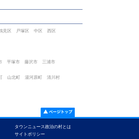
鶴見区
戸塚区
中区
西区
市
平塚市
藤沢市
三浦市
町
山北町
湯河原町
清川村
タウンニュース政治の村とは
サイトポリシー