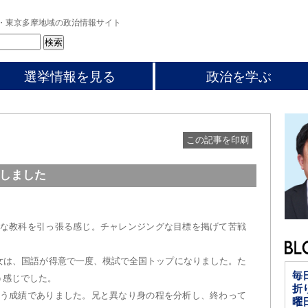
・東京多摩地域の政治情報サイト
選挙情報を見る
政治を学ぶ
この記事を印刷
しました
メな教科を引っ張る感じ。チャレンジングな目標を掲げて苦戦
。
女は、国語が得意で一度、模試で全国トップになりました。た
毎
う感じでした。
折
いう成績でありました。兄と異なり身の程を分析し、終わって
曜