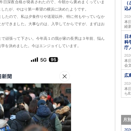
昨日深夜合格が発表されたので、今朝から褒めまくっていま
（
込
ましたが、やはり第一希望の横浜に決めたようです。
いましたので、私は夕食作りや送迎以外、特に何もやっていなか
20
本
とができました。大事なのは、入学してからですが、まずはお
経
日
まで頑張って下さい。今年高１の我が家の長男は３年前、悩ん
科
進学を決めました。今はエンジョイしています。
庁
20
本
会
広
20
本
ら
月
20