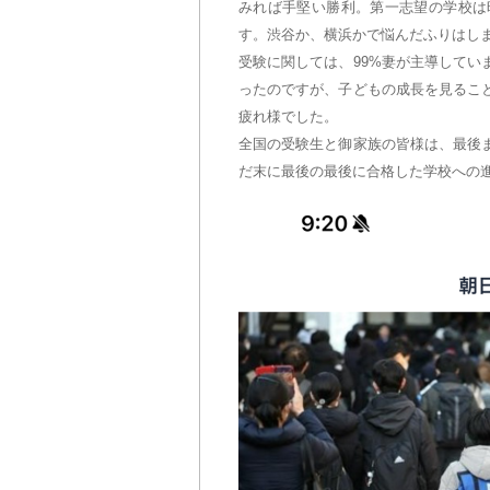
みれば手堅い勝利。第一志望の学校は
す。渋谷か、横浜かで悩んだふりはし
受験に関しては、99%妻が主導して
ったのですが、子どもの成長を見るこ
疲れ様でした。
全国の受験生と御家族の皆様は、最後
だ末に最後の最後に合格した学校への