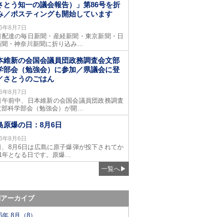
さとう知一の議会報告）」第86号を折
み／ポスティングも開始しています
26年8月7日
日配達の毎日新聞・産経新聞・東京新聞・日
新聞・神奈川新聞に折り込み…
本維新の会国会議員団政務調査会文部
学部会（勉強会）に参加／県議会に登
／さとうのごはん
26年8月7日
日午前中、日本維新の会国会議員団政務調査
文部科学部会（勉強会）が開…
島原爆の日：8月6日
26年8月6日
日、8月6日は広島に原子爆弾が投下されてか
81年となる日です。原爆…
一覧へ
▶
別アーカイブ
26年 8月（8）