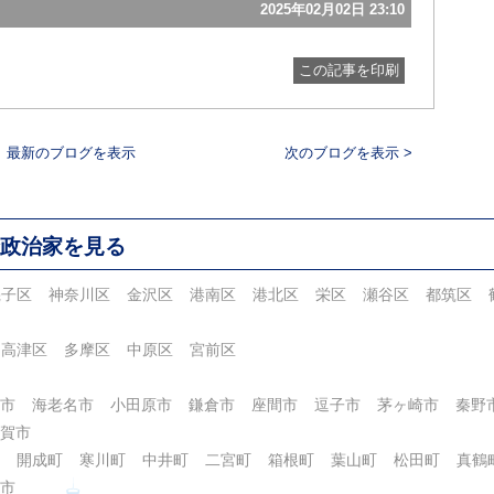
2025年02月02日 23:10
この記事を印刷
最新のブログを表示
次のブログを表示 >
政治家を見る
磯子区
神奈川区
金沢区
港南区
港北区
栄区
瀬谷区
都筑区
高津区
多摩区
中原区
宮前区
市
海老名市
小田原市
鎌倉市
座間市
逗子市
茅ヶ崎市
秦野
賀市
開成町
寒川町
中井町
二宮町
箱根町
葉山町
松田町
真鶴
市