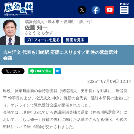
県議会議員〈厚木市・愛川町・清川村〉
佐藤 知一
さとう ともかず
吉村洋文 代表も川崎駅 応援に入ります／昨晩の緊急選対
会議
2025年07月09日 12:14
昨晩、神奈川維新の会特別党員（現職議員・支部長）を対象に、岩谷良
平 幹事長および、松沢成文 神奈川維新の会代表・選対本部長の連名によ
り、オンラインで緊急選対会議が開催されました。
会議では、現在行われている参議院議員補欠選挙（神奈川県選挙区）に
おいて、「ちば修平」候補の勝利に向けた活動のさらなる強化、今後の
戦略について熱い議論が交わされました。