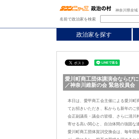
神奈川県全域
名前で政治家を検索
政治家を探す
愛川町商工団体講演会ならびに
／神奈川維新の会 緊急役員会
本日は、愛甲商工会主催による愛川町
てお招きいただき、私からも新年のご
会正副議長・議会の皆様、さらに清川
寄せる高い関心と、自治体間の強固な
愛川町商工団体賀詞交換会は、毎年開