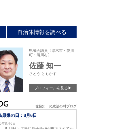
自治体情報を調べる
県議会議員〈厚木市・愛川
町・清川村〉
佐藤 知一
さとう ともかず
プロフィールを見る
▶
佐藤知一の政治の村ブログ
島原爆の日：8月6日
26年8月6日
日、8月6日は広島に原子爆弾が投下されてか