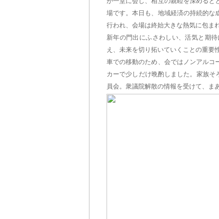
が一堂に会し、相互の親睦を深めると
場です。本日も、地域経済の持続的な
行われ、会場は終始大きな熱気に包ま
新年の門出にふさわしい、活気と期待
え、未来を切り拓いていくことの重要
車での移動のため、会ではノンアルコ
カーで少しだけ晩酌しました。家族そ
員会。衆議院解散の情報を受けて、ま