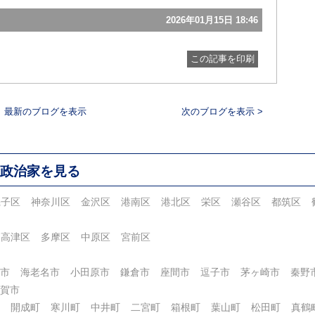
2026年01月15日 18:46
この記事を印刷
最新のブログを表示
次のブログを表示 >
政治家を見る
磯子区
神奈川区
金沢区
港南区
港北区
栄区
瀬谷区
都筑区
高津区
多摩区
中原区
宮前区
市
海老名市
小田原市
鎌倉市
座間市
逗子市
茅ヶ崎市
秦野
賀市
開成町
寒川町
中井町
二宮町
箱根町
葉山町
松田町
真鶴