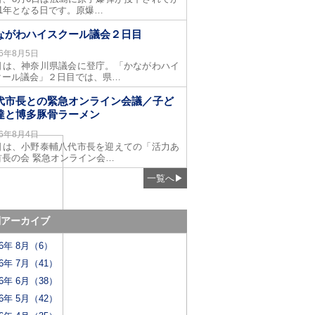
81年となる日です。原爆…
ながわハイスクール議会２日目
26年8月5日
日は、神奈川県議会に登庁。「かながわハイ
クール議会」２日目では、県…
代市長との緊急オンライン会議／子ど
達と博多豚骨ラーメン
26年8月4日
日は、小野泰輔八代市長を迎えての「活力あ
首長の会 緊急オンライン会…
一覧へ
▶
別アーカイブ
26年 8月（6）
26年 7月（41）
26年 6月（38）
26年 5月（42）