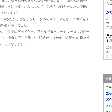
ともに、地域経済のさらなる発展を誓い合う、極めて意義深い
ら
成長に向けた取り組みについて、活発かつ前向きな意見交換が
か
れていました。
に満ちたひとときとなり、改めて官民一体となって地域を支
20
本
性を強く感じました。
ス
ール。自宅に戻ってから、ワイルドターキーをマーロウのビー
八
ろって夕食を囲んだ後、午後9時からは神奈川維新の会 緊急役
も
あ、そうなります。
20
本
る
月
20
20
20
20