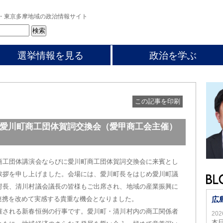
・東京多摩地域の政治情報サイト
選挙情報を見る
政治を学ぶ
この記事を印刷
愛川町商工団体賀詞交換会（愛甲商工会主催）
商工団体講演会ならびに愛川町商工団体賀詞交換会に来賓とし
挨拶を申し上げました。会場には、愛川町長をはじめ愛川町議
村長、清川村議会議長の皆様もご出席され、地域の産業振興に
連携を改めて実感する貴重な機会となりました。
広
催される新春恒例の行事です。愛川町・清川村内の商工関係者
20
本