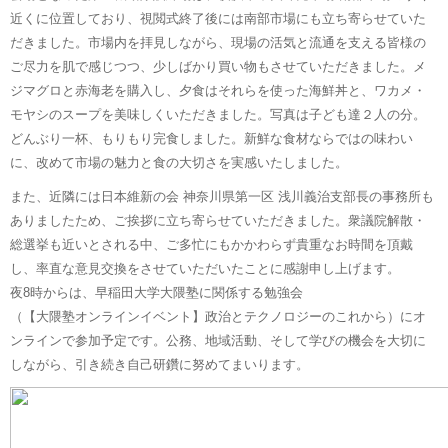
近くに位置しており、視閲式終了後には南部市場にも立ち寄らせていた
だきました。市場内を拝見しながら、現場の活気と流通を支える皆様の
ご尽力を肌で感じつつ、少しばかり買い物もさせていただきました。メ
ジマグロと赤海老を購入し、夕食はそれらを使った海鮮丼と、ワカメ・
モヤシのスープを美味しくいただきました。写真は子ども達２人の分。
どんぶり一杯、もりもり完食しました。新鮮な食材ならではの味わい
に、改めて市場の魅力と食の大切さを実感いたしました。
また、近隣には日本維新の会 神奈川県第一区 浅川義治支部長の事務所も
ありましたため、ご挨拶に立ち寄らせていただきました。衆議院解散・
総選挙も近いとされる中、ご多忙にもかかわらず貴重なお時間を頂戴
し、率直な意見交換をさせていただいたことに感謝申し上げます。
夜8時からは、早稲田大学大隈塾に関係する勉強会
（【大隈塾オンラインイベント】政治とテクノロジーのこれから）にオ
ンラインで参加予定です。公務、地域活動、そして学びの機会を大切に
しながら、引き続き自己研鑽に努めてまいります。