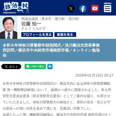
県議会議員〈厚木市・愛川町・清川村〉
佐藤 知一
さとう ともかず
令和８年神奈川県警察年頭視閲式／浅川義治支部長事務
所訪問／横浜市中央卸売市場南部市場／オンライン勉強
会
2026年01月14日 20:17
令和８年神奈川県警察年頭視閲式が、横浜市内にある神奈川県警察機動
隊 第一機動隊訓練場において、厳粛かつ盛大に開催されました。私も所
管常任委員会委員（防災警察常任委員）としてご案内を賜り、出席させ
ていただきました。神奈川県警察力の精強さと、県民の安全・安心を守
る使命への強い決意を改めて感じる、意義深い式典でした。
会場となった第一機動隊訓練場は、横浜市中央卸売市場 南部市場のすぐ