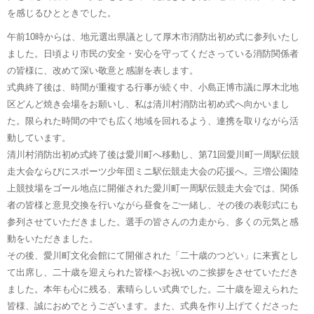
を感じるひとときでした。
午前10時からは、地元選出県議として厚木市消防出初め式に参列いたし
ました。日頃より市民の安全・安心を守ってくださっている消防関係者
の皆様に、改めて深い敬意と感謝を表します。
式典終了後は、時間が重複する行事が続く中、小島正博市議に厚木北地
区どんど焼き会場をお願いし、私は清川村消防出初め式へ向かいまし
た。限られた時間の中でも広く地域を回れるよう、連携を取りながら活
動しています。
清川村消防出初め式終了後は愛川町へ移動し、第71回愛川町一周駅伝競
走大会ならびにスポーツ少年団ミニ駅伝競走大会の応援へ。三増公園陸
上競技場をゴール地点に開催された愛川町一周駅伝競走大会では、関係
者の皆様と意見交換を行いながら昼食をご一緒し、その後の表彰式にも
参列させていただきました。選手の皆さんの力走から、多くの元気と感
動をいただきました。
その後、愛川町文化会館にて開催された「二十歳のつどい」に来賓とし
て出席し、二十歳を迎えられた皆様へお祝いのご挨拶をさせていただき
ました。本年も心に残る、素晴らしい式典でした。二十歳を迎えられた
皆様、誠におめでとうございます。また、式典を作り上げてくださった