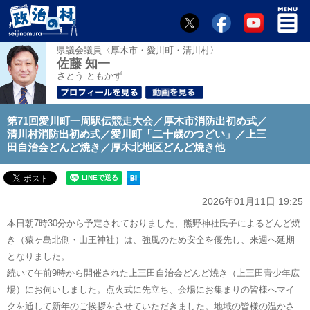
県議会議員〈厚木市・愛川町・清川村〉
佐藤 知一
さとう ともかず
第71回愛川町一周駅伝競走大会／厚木市消防出初め式／
清川村消防出初め式／愛川町「二十歳のつどい」／上三
田自治会どんど焼き／厚木北地区どんど焼き他
2026年01月11日 19:25
本日朝7時30分から予定されておりました、熊野神社氏子によるどんど焼
き（猿ヶ島北側・山王神社）は、強風のため安全を優先し、来週へ延期
となりました。
続いて午前9時から開催された上三田自治会どんど焼き（上三田青少年広
場）にお伺いしました。点火式に先立ち、会場にお集まりの皆様へマイ
クを通して新年のご挨拶をさせていただきました。地域の皆様の温かさ