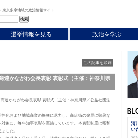
・東京多摩地域の政治情報サイト
選挙情報を見る
政治を学ぶ
この記事を印刷
・商連かながわ会長表彰 表彰式（主催：神奈川県
）
・商連かながわ会長表彰 表彰式（主催：神奈川県／公益社団法
活性化および地域商業の振興に尽力し、商店街の発展に顕著な
を対象に、毎年知事表彰を実施しています。本表彰制度は昭和
清
い
えました。
20