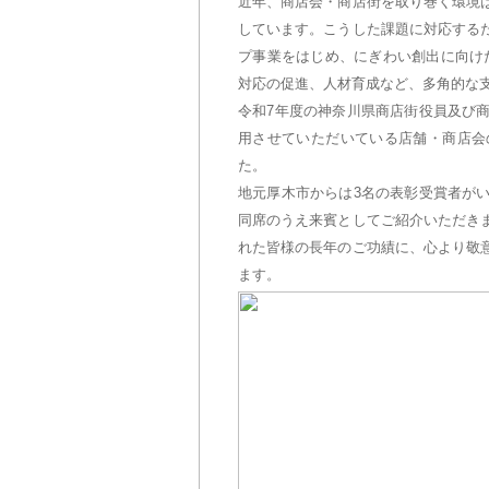
近年、商店会・商店街を取り巻く環境
しています。こうした課題に対応する
プ事業をはじめ、にぎわい創出に向け
対応の促進、人材育成など、多角的な
令和7年度の神奈川県商店街役員及び
用させていただいている店舗・商店会
た。
地元厚木市からは3名の表彰受賞者が
同席のうえ来賓としてご紹介いただき
れた皆様の長年のご功績に、心より敬
ます。