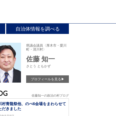
自治体情報を調べる
県議会議員〈厚木市・愛川
町・清川村〉
佐藤 知一
さとう ともかず
プロフィールを見る
▶
佐藤知一の政治の村ブログ
川村青龍祭他、のべ6会場をまわらせて
ただきました
26年8月8日