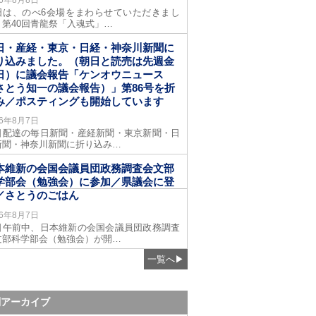
日は、のべ6会場をまわらせていただきまし
。第40回青龍祭「入魂式」…
日・産経・東京・日経・神奈川新聞に
り込みました。（朝日と読売は先週金
日）に議会報告「ケンオウニュース
さとう知一の議会報告）」第86号を折
み／ポスティングも開始しています
26年8月7日
日配達の毎日新聞・産経新聞・東京新聞・日
新聞・神奈川新聞に折り込み…
本維新の会国会議員団政務調査会文部
学部会（勉強会）に参加／県議会に登
／さとうのごはん
26年8月7日
日午前中、日本維新の会国会議員団政務調査
文部科学部会（勉強会）が開…
一覧へ
▶
別アーカイブ