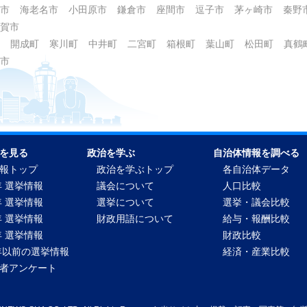
市
海老名市
小田原市
鎌倉市
座間市
逗子市
茅ヶ崎市
秦野
賀市
開成町
寒川町
中井町
二宮町
箱根町
葉山町
松田町
真鶴
市
を見る
政治を学ぶ
自治体情報を調べる
報トップ
政治を学ぶトップ
各自治体データ
年 選挙情報
議会について
人口比較
年 選挙情報
選挙について
選挙・議会比較
年 選挙情報
財政用語について
給与・報酬比較
年 選挙情報
財政比較
2年以前の選挙情報
経済・産業比較
者アンケート