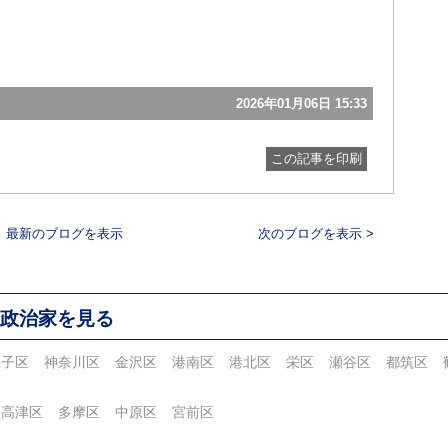
2026年01月06日 15:33
この記事を印刷
最新のブログを表示
次のブログを表示 >
政治家を見る
磯子区
神奈川区
金沢区
港南区
港北区
栄区
瀬谷区
都筑区
高津区
多摩区
中原区
宮前区