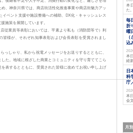
は、後継者不足や人手不足、消費行動の変化など、厳しさを増
本
ため、神奈川県では、商店街活性化推進事業や商店街魅力アッ
た
たイベント支援や施設整備への補助、DX化・キャッシュレス
毎
支援施策を展開しています。
折
商店従業員等表彰においては、平素より私も（消防団等で）利
曜
（
の皆様が、それぞれ知事表彰および会長表彰を受賞されまし
込
20
いらっしゃり、私から祝電メッセージをお送りするとともに、
本
ました。地域に根ざした商業とコミュニティを守り育ててこら
経
意を表するとともに、受賞された皆様に改めてお祝い申し上げ
日
科
庁
20
本
会
月