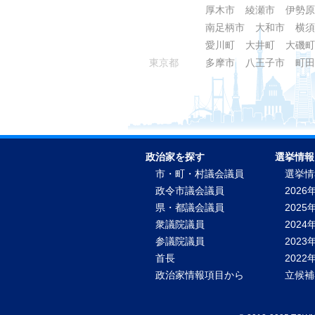
厚木市
綾瀬市
伊勢原
南足柄市
大和市
横須
愛川町
大井町
大磯町
東京都
多摩市
八王子市
町田
政治家を探す
選挙情報
市・町・村議会議員
選挙情
政令市議会議員
2026
県・都議会議員
2025
衆議院議員
2024
参議院議員
2023
首長
202
政治家情報項目から
立候補