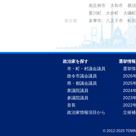
南足柄市
大和市
横須
愛川町
大井町
大磯町
東京都
多摩市
八王子市
町田
政治家を探す
選挙情報
市・町・村議会議員
選挙情
政令市議会議員
2026
県・都議会議員
2025
衆議院議員
2024
参議院議員
2023
首長
202
政治家情報項目から
立候補
©
2012-2025 TO