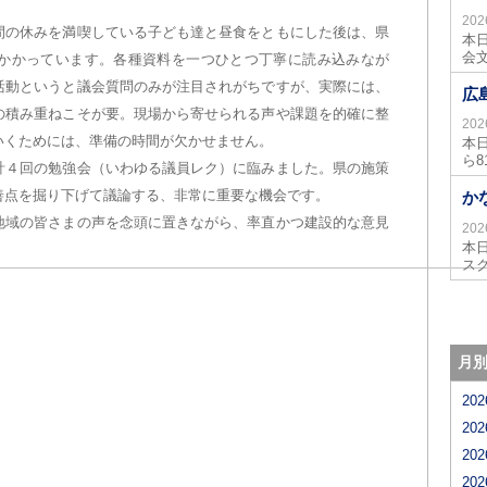
20
間の休みを満喫している子ども達と昼食をともにした後は、県
本
会
かかっています。各種資料を一つひとつ丁寧に読み込みなが
活動というと議会質問のみが注目されがちですが、実際には、
広
の積み重ねこそが要。現場から寄せられる声や課題を的確に整
20
いくためには、準備の時間が欠かせません。
本
ら
計４回の勉強会（いわゆる議員レク）に臨みました。県の施策
善点を掘り下げて議論する、非常に重要な機会です。
か
地域の皆さまの声を念頭に置きながら、率直かつ建設的な意見
20
本
ス
月
20
20
20
20