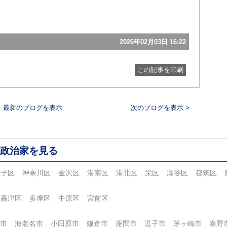
2026年02月03日 16:22
この記事を印刷
最新のブログを表示
次のブログを表示 >
政治家を見る
磯子区
神奈川区
金沢区
港南区
港北区
栄区
瀬谷区
都筑区
高津区
多摩区
中原区
宮前区
市
海老名市
小田原市
鎌倉市
座間市
逗子市
茅ヶ崎市
秦野