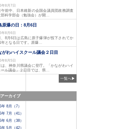
26年8月7日
日午前中、日本維新の会国会議員団政務調査
文部科学部会（勉強会）が開…
島原爆の日：8月6日
26年8月6日
日、8月6日は広島に原子爆弾が投下されてか
81年となる日です。原爆…
ながわハイスクール議会２日目
26年8月5日
日は、神奈川県議会に登庁。「かながわハイ
クール議会」２日目では、県…
一覧へ
▶
別アーカイブ
26年 8月（7）
26年 7月（41）
26年 6月（38）
26年 5月（42）