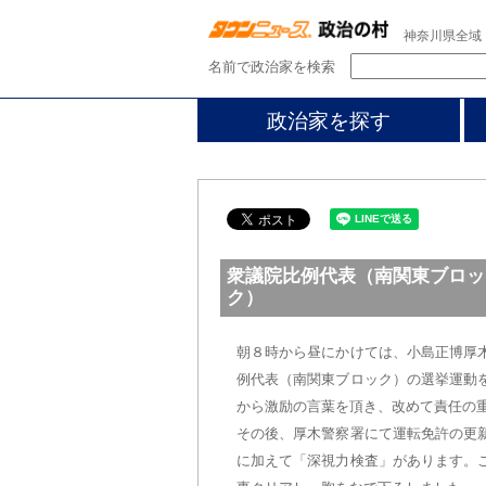
神奈川県全域
名前で政治家を検索
政治家を探す
衆議院比例代表（南関東ブロッ
ク）
朝８時から昼にかけては、小島正博厚
例代表（南関東ブロック）の選挙運動
から激励の言葉を頂き、改めて責任の
その後、厚木警察署にて運転免許の更
に加えて「深視力検査」があります。