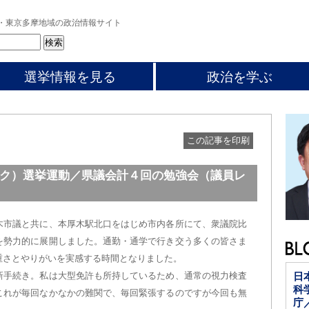
・東京多摩地域の政治情報サイト
選挙情報を見る
政治を学ぶ
この記事を印刷
ク）選挙運動／県議会計４回の勉強会（議員レ
木市議と共に、本厚木駅北口をはじめ市内各所にて、衆議院比
を勢力的に展開しました。通勤・通学で行き交う多くの皆さま
重さとやりがいを実感する時間となりました。
新手続き。私は大型免許も所持しているため、通常の視力検査
日
科
これが毎回なかなかの難関で、毎回緊張するのですが今回も無
庁