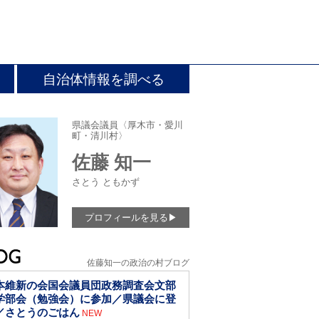
自治体情報を調べる
県議会議員〈厚木市・愛川
町・清川村〉
佐藤 知一
さとう ともかず
プロフィールを見る
▶
佐藤知一の政治の村ブログ
本維新の会国会議員団政務調査会文部
学部会（勉強会）に参加／県議会に登
／さとうのごはん
NEW