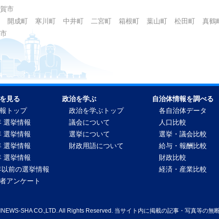
賀市
開成町
寒川町
中井町
二宮町
箱根町
葉山町
松田町
真鶴
市
を見る
政治を学ぶ
自治体情報を調べる
報トップ
政治を学ぶトップ
各自治体データ
年 選挙情報
議会について
人口比較
年 選挙情報
選挙について
選挙・議会比較
年 選挙情報
財政用語について
給与・報酬比較
年 選挙情報
財政比較
2年以前の選挙情報
経済・産業比較
者アンケート
WNNEWS-SHA CO.,LTD. All Rights Reserved. 当サイト内に掲載の記事・写