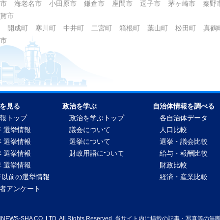
市
海老名市
小田原市
鎌倉市
座間市
逗子市
茅ヶ崎市
秦野
賀市
開成町
寒川町
中井町
二宮町
箱根町
葉山町
松田町
真鶴
市
を見る
政治を学ぶ
自治体情報を調べる
報トップ
政治を学ぶトップ
各自治体データ
年 選挙情報
議会について
人口比較
年 選挙情報
選挙について
選挙・議会比較
年 選挙情報
財政用語について
給与・報酬比較
年 選挙情報
財政比較
2年以前の選挙情報
経済・産業比較
者アンケート
WNNEWS-SHA CO.,LTD. All Rights Reserved. 当サイト内に掲載の記事・写