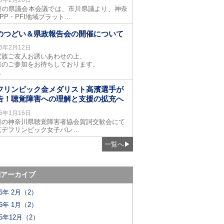
日の県議会本会議では、市川県議より、神奈
PP・PFI地域プラット…
のつどい＆県政報告会の開催について
26年2月12日
家族ご友人お誘いあわせの上、
様のご参加をお待ちしております。
…
フリンピック金メダリスト高濱選手が
告！聴覚障害への理解と支援の拡充へ
26年1月16日
日の神奈川県聴覚障害者協会賀詞交歓会にて
京デフリンピック女子バレ…
一覧へ
▶
別アーカイブ
26年 2月（2）
26年 1月（2）
25年12月（2）