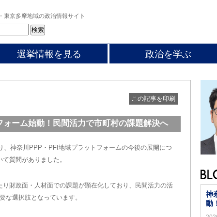
・東京多摩地域の政治情報サイト
選挙情報を見る
政治を学ぶ
この記事を印刷
トフォーム始動！民間活力で市町村の課題解決へ
、神奈川PPP・PFI地域プラットフォームの今後の展開につ
いて質問がありました。
たり財政面・人材面での課題が顕在化しており、民間活力の活
神
要な選択肢となっています。
動
20