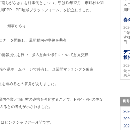
湘南ちがさき』を好事例としつつ、県は昨年12月、市町村や関
本
川P
川PPP・PFI地域プラットフォーム」を設立しました。
春
知事からは、
20
ご
皆
セミナーを開催し、最新動向や事例を共有
日
デ
の情報提供を行い、参入意向や条件について意見交換
報
20
業情報を県ホームページで共有し、企業間マッチングを促進
先
東
組を進めるとの答弁がありました。
内企業と市町村の連携を強化することで、PPP・PFIの更な
月
図るとの考えが示されました。
20
20
月はピンクシャツデー月間です。
20