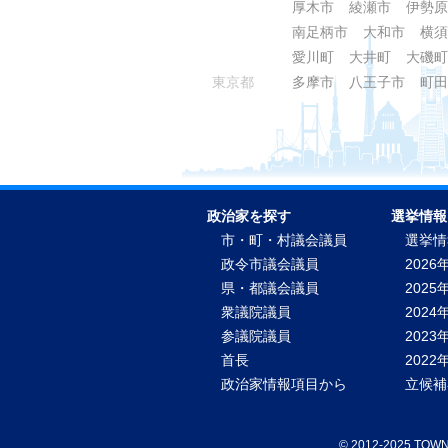
厚木市
綾瀬市
伊勢原
南足柄市
大和市
横須
愛川町
大井町
大磯町
東京都
多摩市
八王子市
町田
政治家を探す
選挙情報
市・町・村議会議員
選挙情
政令市議会議員
2026
県・都議会議員
2025
衆議院議員
2024
参議院議員
2023
首長
202
政治家情報項目から
立候補
©
2012-2025 TO