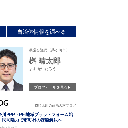
自治体情報を調べる
県議会議員〈茅ヶ崎市〉
桝 晴太郎
ます せいたろう
プロフィールを見る
▶
桝晴太郎の政治の村ブログ
奈川PPP・PFI地域プラットフォーム始
！民間活力で市町村の課題解決へ
26年2月26日