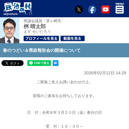
県議会議員〈茅ヶ崎市〉
桝 晴太郎
ます せいたろう
春のつどい＆県政報告会の開催について
2026年02月12日 14:29
ご家族ご友人お誘いあわせの上、
皆様のご参加をお待ちしております。
日 付：令和８年３月２０日（金）春分の日
受 付：１６：３０～