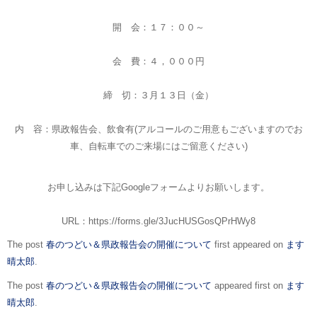
開 会：１７：００～
会 費：４，０００円
締 切：３月１３日（金）
内 容：県政報告会、飲食有(アルコールのご用意もございますのでお
車、自転車でのご来場にはご留意ください)
お申し込みは下記Googleフォームよりお願いします。
URL：https://forms.gle/3JucHUSGosQPrHWy8
The post
春のつどい＆県政報告会の開催について
first appeared on
ます
晴太郎
.
The post
春のつどい＆県政報告会の開催について
appeared first on
ます
晴太郎
.