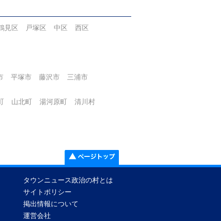
鶴見区
戸塚区
中区
西区
市
平塚市
藤沢市
三浦市
町
山北町
湯河原町
清川村
タウンニュース政治の村とは
サイトポリシー
掲出情報について
運営会社