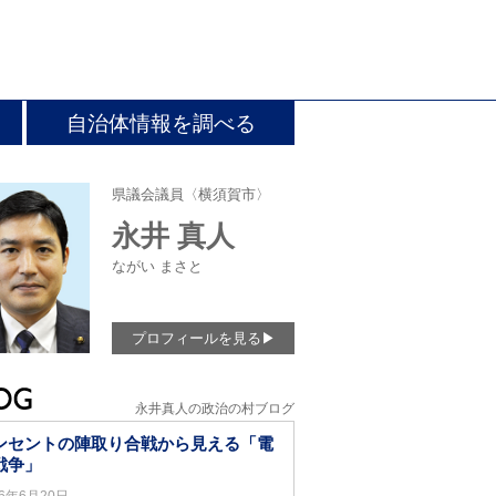
自治体情報を調べる
県議会議員〈横須賀市〉
永井 真人
ながい まさと
プロフィールを見る
▶
永井真人の政治の村ブログ
ンセントの陣取り合戦から見える「電
戦争」
26年6月20日