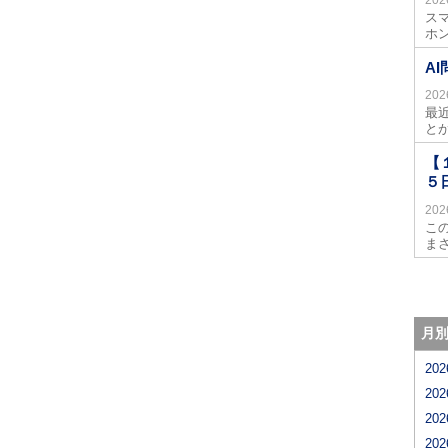
ス
ホ
A
20
最
と
【
５
20
こ
まさ
月
20
20
20
20