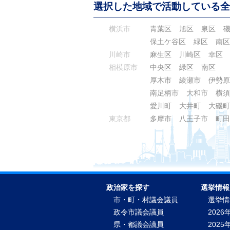
選択した地域で活動している全
横浜市
青葉区
旭区
泉区
保土ケ谷区
緑区
南区
川崎市
麻生区
川崎区
幸区
相模原市
中央区
緑区
南区
厚木市
綾瀬市
伊勢原
南足柄市
大和市
横須
愛川町
大井町
大磯町
東京都
多摩市
八王子市
町田
政治家を探す
選挙情報
市・町・村議会議員
選挙情
政令市議会議員
2026
県・都議会議員
2025