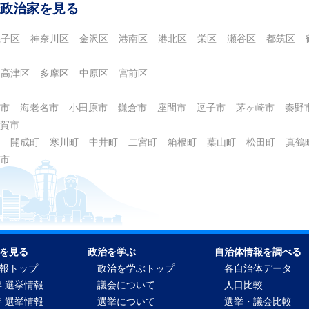
政治家を見る
磯子区
神奈川区
金沢区
港南区
港北区
栄区
瀬谷区
都筑区
高津区
多摩区
中原区
宮前区
市
海老名市
小田原市
鎌倉市
座間市
逗子市
茅ヶ崎市
秦野
賀市
開成町
寒川町
中井町
二宮町
箱根町
葉山町
松田町
真鶴
市
を見る
政治を学ぶ
自治体情報を調べる
報トップ
政治を学ぶトップ
各自治体データ
年 選挙情報
議会について
人口比較
年 選挙情報
選挙について
選挙・議会比較