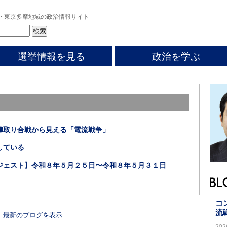
・東京多摩地域の政治情報サイト
選挙情報を見る
政治を学ぶ
陣取り合戦から見える「電流戦争」
している
ジェスト】令和８年５月２５日〜令和８年５月３１日
コ
流
最新のブログを表示
20