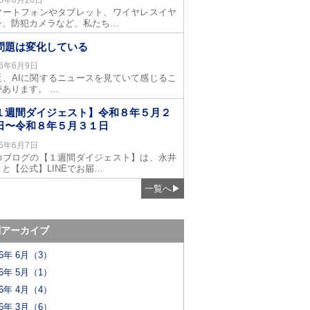
マートフォンやタブレット、ワイヤレスイヤ
ン、防犯カメラなど、私たち…
I問題は変化している
26年6月9日
近、AIに関するニュースを見ていて感じるこ
があります。 …
１週間ダイジェスト】令和８年５月２
日〜令和８年５月３１日
26年6月7日
のブログの【１週間ダイジェスト】は、永井
と【公式】LINEでお届…
一覧へ
▶
別アーカイブ
26年 6月（3）
26年 5月（1）
26年 4月（4）
26年 3月（6）