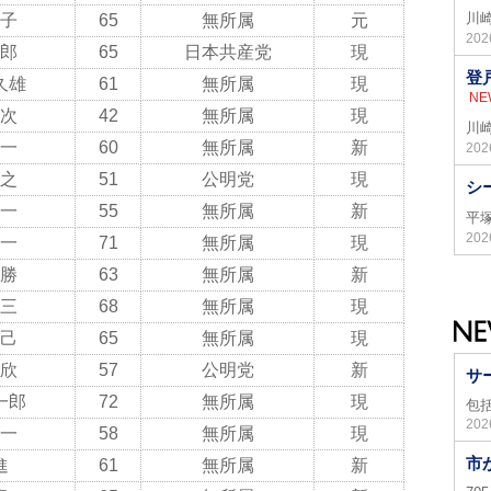
川
子
65
無所属
元
20
郎
65
日本共産党
現
登
久雄
61
無所属
現
NE
次
42
無所属
現
川
一
60
無所属
新
20
之
51
公明党
現
シ
一
55
無所属
新
平
20
一
71
無所属
現
勝
63
無所属
新
三
68
無所属
現
己
65
無所属
現
欣
57
公明党
新
サ
一郎
72
無所属
現
包
20
一
58
無所属
現
市
進
61
無所属
新