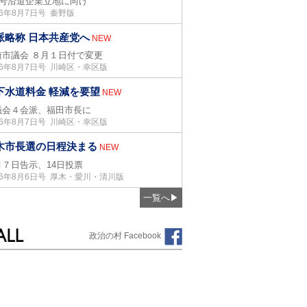
05号沿道企業立地に向け
26年8月7日号 秦野版
派略称 日本共産党へ
NEW
崎市議会 ８月１日付で変更
26年8月7日号 川崎区・幸区版
下水道料金 軽減を要望
NEW
議会４会派、福田市長に
26年8月7日号 川崎区・幸区版
木市長選の日程決まる
NEW
月７日告示、14日投票
26年8月6日号 厚木・愛川・清川版
一覧へ
▶
政治の村 Facebook