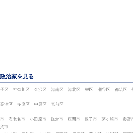
政治家を見る
磯子区
神奈川区
金沢区
港南区
港北区
栄区
瀬谷区
都筑区
高津区
多摩区
中原区
宮前区
市
海老名市
小田原市
鎌倉市
座間市
逗子市
茅ヶ崎市
秦野
賀市