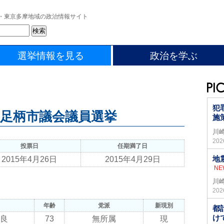
・東京多摩地域の政治情報サイト
選挙情報を見る
政治を学ぶ
犯
 南足柄市議会議員選挙
施
川
20
投票日
任期満了日
地
2015年4月26日
2015年4月29日
NE
川
20
年齢
党派
新現別
都
け
良
73
無所属
現