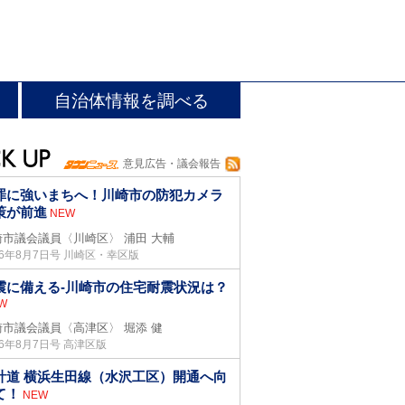
自治体情報を調べる
意見広告・議会報告
罪に強いまちへ！川崎市の防犯カメラ
策が前進
NEW
崎市議会議員〈川崎区〉
浦田 大輔
26年8月7日号 川崎区・幸区版
震に備える-川崎市の住宅耐震状況は？
W
崎市議会議員〈高津区〉
堀添 健
26年8月7日号 高津区版
計道 横浜生田線（水沢工区）開通へ向
て！
NEW