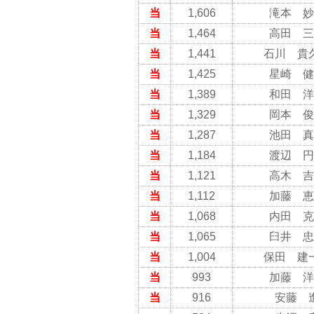
当
1,606
滝本 妙
当
1,464
高田 三
当
1,441
石川 貴
当
1,425
星崎 健
当
1,389
和田 洋
当
1,329
岡本 俊
当
1,287
池田 真
当
1,184
渡辺 円
当
1,121
高木 吉
当
1,112
加藤 恵
当
1,068
内田 克
当
1,065
臼井 忠
当
1,004
保田 建
当
993
加藤 洋
当
916
安藤 