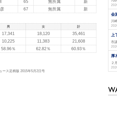
7
章
65
無所属
新
20
彦
67
無所属
新
会
川
20
男
女
計
17,341
18,120
35,461
上
10,225
11,383
21,608
市
20
58.96％
62.82％
60.93％
厚
２
20
ス足柄版 2015年5月2日号