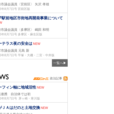
崎市議会議員〈宮前区〉
矢沢 孝雄
26年8月7日号 宮前区版
戸駅前地区市街地再開発事業について
W
崎市議会議員〈多摩区〉
嶋田 和明
26年8月7日号 多摩区・麻生区版
ーテラス夜の安全は
NEW
塚市議会議員
元島 新
26年8月7日号 平塚・大磯・二宮・中井版
一覧へ
▶
政治記事
ーフィン軸に地域活性
NEW
括連携 自治体では初
26年8月7日号 茅ヶ崎・寒川版
がＪＡはだのと土地交換
NEW