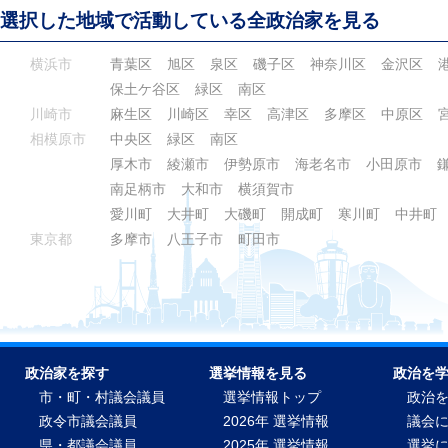
選択した地域で活動している全政治家を見る
横浜市
青葉区
旭区
泉区
磯子区
神奈川区
金沢区
保土ケ谷区
緑区
南区
川崎市
麻生区
川崎区
幸区
高津区
多摩区
中原区
相模原市
中央区
緑区
南区
厚木市
綾瀬市
伊勢原市
海老名市
小田原市
南足柄市
大和市
横須賀市
愛川町
大井町
大磯町
開成町
寒川町
中井町
東京都
多摩市
八王子市
町田市
政治家を探す
選挙情報を見る
政治を
市・町・村議会議員
選挙情報トップ
政治
政令市議会議員
2026年 選挙情報
議会
県・都議会議員
2025年 選挙情報
選挙