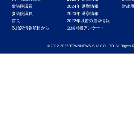
衆議院議員
2024年 選挙情報
財政
参議院議員
2023年 選挙情報
首長
2022年以前の選挙情報
政治家情報項目から
立候補者アンケート
©
2012-2025 TOWNNEWS-SHA CO.,LTD. Al