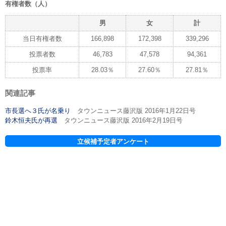
有権者数（人）
男
女
計
当日有権者数
166,898
172,398
339,296
投票者数
46,783
47,578
94,361
投票率
28.03％
27.60％
27.81％
関連記事
市長選へ３氏が名乗り
タウンニュース藤沢版 2016年1月22日号
鈴木恒夫氏が再選
タウンニュース藤沢版 2016年2月19日号
立候補予定者アンケート