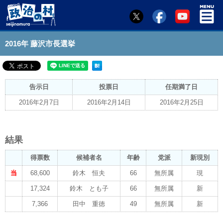
2016年 藤沢市長選挙
告示日
投票日
任期満了日
2016年2月7日
2016年2月14日
2016年2月25日
結果
得票数
候補者名
年齢
党派
新現別
当
68,600
鈴木 恒夫
66
無所属
現
17,324
鈴木 とも子
66
無所属
新
7,366
田中 重徳
49
無所属
新