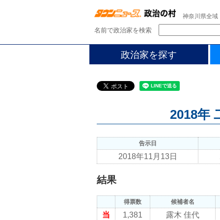
神奈川県全域
名前で政治家を検索
政治家を探す
2018
告示日
2018年11月13日
結果
得票数
候補者名
当
1,381
露木 佳代