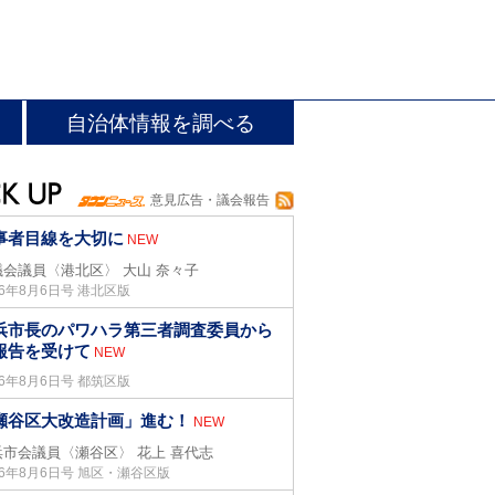
自治体情報を調べる
意見広告・議会報告
事者目線を大切に
NEW
議会議員〈港北区〉
大山 奈々子
26年8月6日号 港北区版
浜市長のパワハラ第三者調査委員から
報告を受けて
NEW
26年8月6日号 都筑区版
瀬谷区大改造計画」進む！
NEW
浜市会議員〈瀬谷区〉
花上 喜代志
26年8月6日号 旭区・瀬谷区版