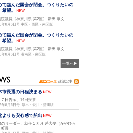
めて臨んだ国会が閉会。つくりたいの
、希望。
NEW
議院議員〈神奈川県 第2区〉
新田 章文
26年8月6日号 中区・西区・南区版
めて臨んだ国会が閉会。つくりたいの
、希望。
NEW
議院議員〈神奈川県 第2区〉
新田 章文
26年8月6日号 港南区・栄区版
一覧へ
▶
政治記事
木市長選の日程決まる
NEW
月７日告示、14日投票
26年8月6日号 厚木・愛川・清川版
化よりも安心感で船出
NEW
1歳のリーダー、就任１カ月 茅大夢（かやひろ
）町長