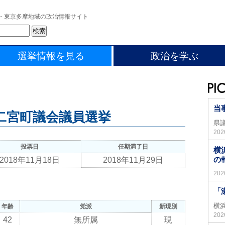
・東京多摩地域の政治情報サイト
選挙情報を見る
政治を学ぶ
当
年 二宮町議会議員選挙
県
20
投票日
任期満了日
横
の
2018年11月18日
2018年11月29日
20
「
横
年齢
党派
新現別
20
42
無所属
現