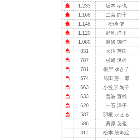
当
1,233
坂本 孝也
当
1,168
二宮 節子
当
1,148
松崎 健
当
1,120
野地 洋正
当
1,080
渡邊 訓任
当
831
大沼 英樹
当
787
杉崎 俊雄
当
781
根岸 ゆき子
当
674
前田 憲一郎
当
663
小笠原 陶子
当
633
善波 宣雄
当
620
一石 洋子
当
587
羽根 かほる
586
桑原 英俊
311
松本 鼓寿絵