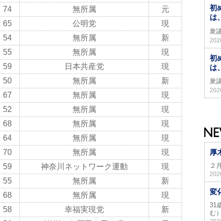
初
74
無所属
元
は
65
公明党
現
衆
54
無所属
新
20
55
無所属
現
初
59
日本共産党
現
は
50
無所属
新
衆
20
67
無所属
現
52
無所属
現
68
無所属
現
64
無所属
現
70
無所属
現
厚
２
59
神奈川ネットワーク運動
現
20
55
無所属
新
変
68
無所属
現
3
58
幸福実現党
新
む