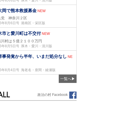
26年8月6日号 厚木・愛川・清川版
大岡で熊本救援募金
NEW
民党 神奈川２区
26年8月6日号 港南区・栄区版
木市と愛川町は不交付
NEW
川村は５億２１００万円
26年8月5日号 厚木・愛川・清川版
祥事発覚から半年、いまだ処分なし
NE
26年8月4日号 海老名・座間・綾瀬版
一覧へ
▶
政治の村 Facebook