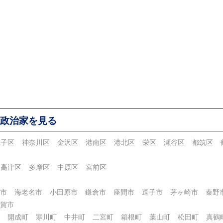
政治家を見る
磯子区
神奈川区
金沢区
港南区
港北区
栄区
瀬谷区
都筑区
高津区
多摩区
中原区
宮前区
市
海老名市
小田原市
鎌倉市
座間市
逗子市
茅ヶ崎市
秦野
賀市
開成町
寒川町
中井町
二宮町
箱根町
葉山町
松田町
真鶴