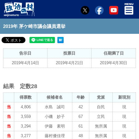
2019年 茅ケ崎市議会議員選挙
告示日
投票日
任期満了日
2019年4月14日
2019年4月21日
2019年4月30日
結果 定数28
得票数
候補者名
年齢
党派
新現別
当
4,806
水島 誠司
42
自民
現
当
3,559
小磯 妙子
67
立民
現
当
3,294
伊藤 素明
61
無所属
現
当
3,277
藤村優佳理
48
無所属
現