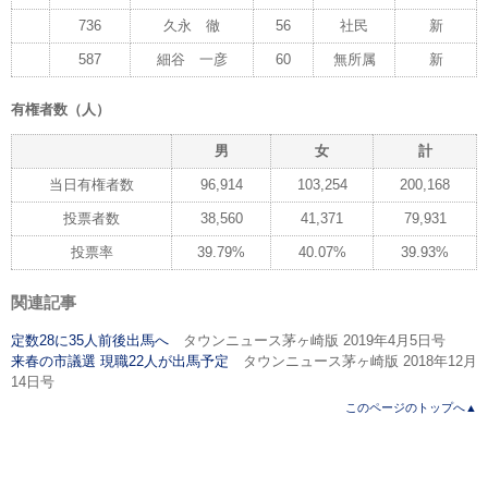
736
久永 徹
56
社民
新
587
細谷 一彦
60
無所属
新
有権者数（人）
男
女
計
当日有権者数
96,914
103,254
200,168
投票者数
38,560
41,371
79,931
投票率
39.79%
40.07%
39.93%
関連記事
定数28に35人前後出馬へ
タウンニュース茅ヶ崎版 2019年4月5日号
来春の市議選 現職22人が出馬予定
タウンニュース茅ヶ崎版 2018年12月
14日号
このページのトップへ▲