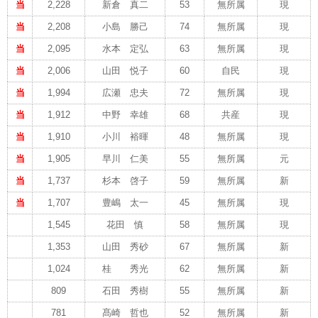
当
2,228
新倉 真二
53
無所属
現
当
2,208
小島 勝己
74
無所属
現
当
2,095
水本 定弘
63
無所属
現
当
2,006
山田 悦子
60
自民
現
当
1,994
広瀬 忠夫
72
無所属
現
当
1,912
中野 幸雄
68
共産
現
当
1,910
小川 裕暉
48
無所属
現
当
1,905
早川 仁美
55
無所属
元
当
1,737
杉本 啓子
59
無所属
新
当
1,707
豊嶋 太一
45
無所属
現
1,545
花田 慎
58
無所属
現
1,353
山田 秀砂
67
無所属
新
1,024
桂 秀光
62
無所属
新
809
石田 秀樹
55
無所属
新
781
髙崎 哲也
52
無所属
新