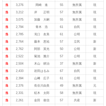
当
3,276
岡崎 進
55
無所属
現
当
3,212
岸 正明
57
無所属
現
当
3,075
加藤 大嗣
55
無所属
現
当
2,794
青木 浩
61
自民
現
当
2,785
滝口 友美
61
公明
現
当
2,764
藤本 恵祐
57
立民
新
当
2,762
阿部 英光
50
公明
新
当
2,522
菊池 雅介
57
公明
現
当
2,504
木山 耕治
37
無所属
新
当
2,433
岩田はるみ
67
自民
現
当
2,394
山﨑 広子
61
公明
現
当
2,376
長谷川由美
49
無所属
元
当
2,331
柾木 太郎
58
無所属
現
当
2,261
金田 俊信
57
共産
新