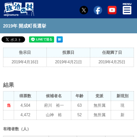
2019年 開成町長選挙
告示日
投票日
任期満了日
2019年4月16日
2019年4月21日
2019年4月25日
結果
得票数
候補者名
年齢
党派
新現別
当
4,504
府川 裕一
63
無所属
現
4,472
山神 裕
52
無所属
新
有権者数（人）