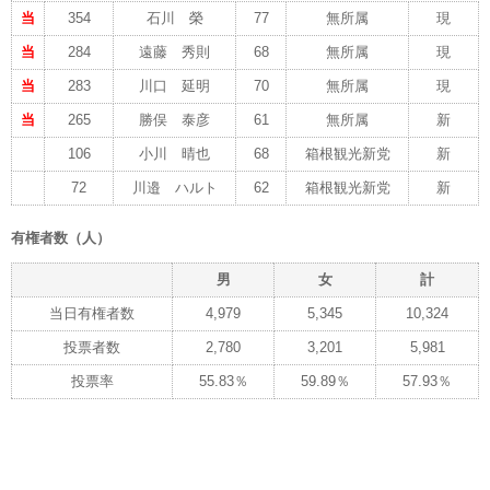
当
354
石川 榮
77
無所属
現
当
284
遠藤 秀則
68
無所属
現
当
283
川口 延明
70
無所属
現
当
265
勝俣 泰彦
61
無所属
新
106
小川 晴也
68
箱根観光新党
新
72
川邉 ハルト
62
箱根観光新党
新
有権者数（人）
男
女
計
当日有権者数
4,979
5,345
10,324
投票者数
2,780
3,201
5,981
投票率
55.83％
59.89％
57.93％