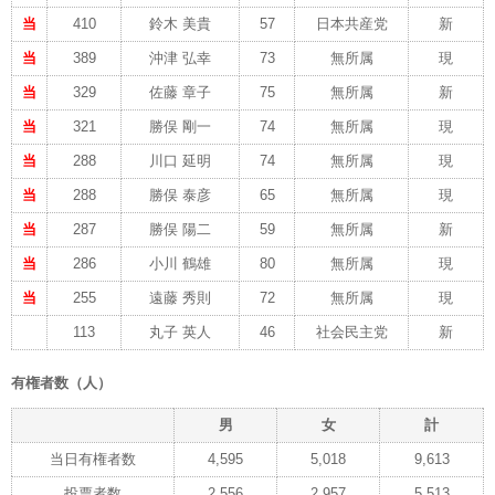
当
410
鈴木 美貴
57
日本共産党
新
当
389
沖津 弘幸
73
無所属
現
当
329
佐藤 章子
75
無所属
新
当
321
勝俣 剛一
74
無所属
現
当
288
川口 延明
74
無所属
現
当
288
勝俣 泰彦
65
無所属
現
当
287
勝俣 陽二
59
無所属
新
当
286
小川 鶴雄
80
無所属
現
当
255
遠藤 秀則
72
無所属
現
113
丸子 英人
46
社会民主党
新
有権者数（人）
男
女
計
当日有権者数
4,595
5,018
9,613
投票者数
2,556
2,957
5,513