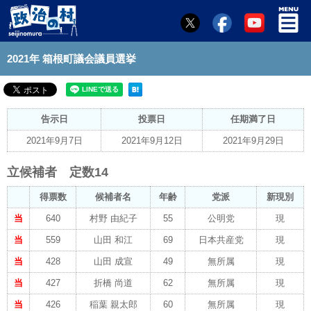
2021年 箱根町議会議員選挙
告示日
投票日
任期満了日
2021年9月7日
2021年9月12日
2021年9月29日
立候補者 定数14
得票数
候補者名
年齢
党派
新現別
当
640
村野 由紀子
55
公明党
現
当
559
山田 和江
69
日本共産党
現
当
428
山田 成宣
49
無所属
現
当
427
折橋 尚道
62
無所属
現
当
426
稲葉 親太郎
60
無所属
現