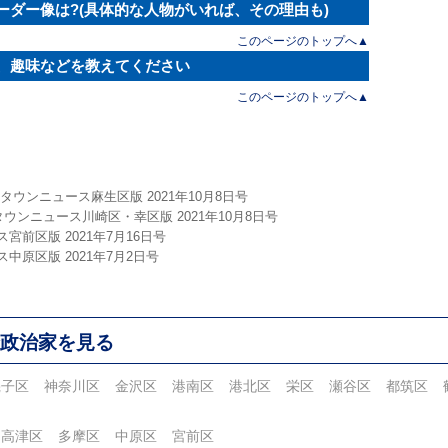
ーダー像は?(具体的な人物がいれば、その理由も)
このページのトップへ▲
き、趣味などを教えてください
このページのトップへ▲
ウンニュース麻生区版 2021年10月8日号
ウンニュース川崎区・幸区版 2021年10月8日号
前区版 2021年7月16日号
原区版 2021年7月2日号
政治家を見る
磯子区
神奈川区
金沢区
港南区
港北区
栄区
瀬谷区
都筑区
高津区
多摩区
中原区
宮前区