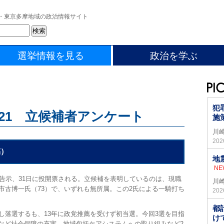
・東京多摩地域の政治情報サイト
選挙情報を見る
政治を学ぶ
犯
021 立候補者アンケート
施
川
20
稿）
地
NE
告示、31日に投開票される。立候補を表明しているのは、現職
川
市古博一氏（73）で、いずれも無所属。この2氏による一騎打ち
20
都
し落選するも、13年に政党推薦を受けず初当選。今回3選を目指
け
など社会保障の充実、地域包括ケアシステムへの取り組みなど2