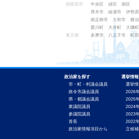
相模原市
中央区
緑区
南区
厚木市
綾瀬市
伊勢原
南足柄市
大和市
横須
愛川町
大井町
大磯町
東京都
多摩市
八王子市
町田
政治家を探す
選挙情報
市・町・村議会議員
選挙情
政令市議会議員
2026
県・都議会議員
2025
衆議院議員
2024
参議院議員
2023
首長
202
政治家情報項目から
立候補