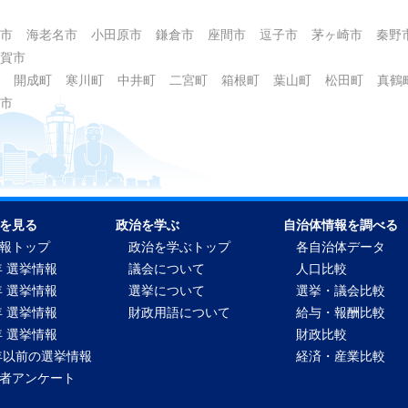
市
海老名市
小田原市
鎌倉市
座間市
逗子市
茅ヶ崎市
秦野
賀市
開成町
寒川町
中井町
二宮町
箱根町
葉山町
松田町
真鶴
市
を見る
政治を学ぶ
自治体情報を調べる
報トップ
政治を学ぶトップ
各自治体データ
年 選挙情報
議会について
人口比較
年 選挙情報
選挙について
選挙・議会比較
年 選挙情報
財政用語について
給与・報酬比較
年 選挙情報
財政比較
2年以前の選挙情報
経済・産業比較
者アンケート