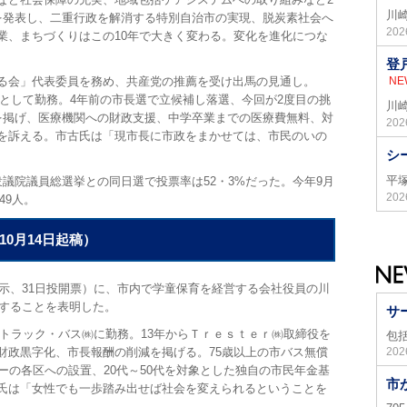
川
を発表し、二重行政を解消する特別自治市の実現、脱炭素社会へ
20
業、まちづくりはこの10年で大きく変わる。変化を進化につな
登
る会」代表委員を務め、共産党の推薦を受け出馬の見通し。
NE
教諭として勤務。4年前の市長選で立候補し落選、今回が2度目の挑
川
を掲げ、医療機関への財政支援、中学卒業までの医療費無料、対
20
を訴える。市古氏は「現市長に市政をまかせては、市民のいの
シ
平
議院議員総選挙との同日選で投票率は52・3%だった。今年9月
20
49人。
0月14日起稿）
示、31日投開票）に、市内で学童保育を経営する会社役員の川
補することを表明した。
サ
うトラック・バス㈱に勤務。13年からＴｒｅｓｔｅｒ㈱取締役を
包
20
財政黒字化、市長報酬の削減を掲げる。75歳以上の市バス無償
ーの各区への設置、20代～50代を対象とした独自の市民年金基
市
氏は「女性でも一歩踏み出せば社会を変えられるということを