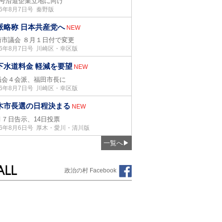
05号沿道企業立地に向け
26年8月7日号 秦野版
派略称 日本共産党へ
NEW
崎市議会 ８月１日付で変更
26年8月7日号 川崎区・幸区版
下水道料金 軽減を要望
NEW
議会４会派、福田市長に
26年8月7日号 川崎区・幸区版
木市長選の日程決まる
NEW
月７日告示、14日投票
26年8月6日号 厚木・愛川・清川版
一覧へ
▶
政治の村 Facebook