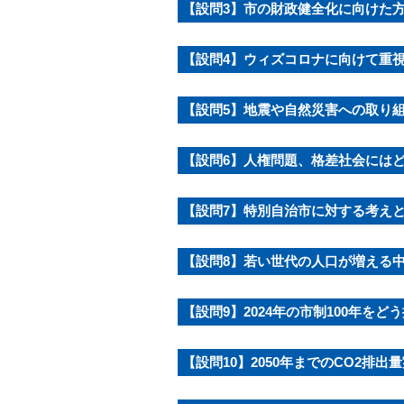
【設問3】市の財政健全化に向けた
【設問4】ウィズコロナに向けて重視
【設問5】地震や自然災害への取り
【設問6】人権問題、格差社会には
【設問7】特別自治市に対する考え
【設問8】若い世代の人口が増える
【設問9】2024年の市制100年を
【設問10】2050年までのCO2排