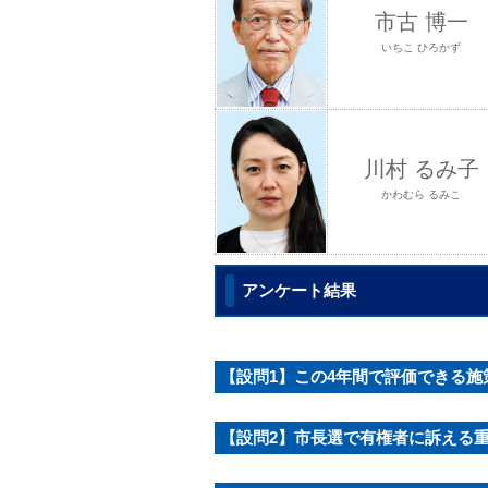
市古 博一
いちこ ひろかず
川村 るみ子
かわむら るみこ
アンケート結果
【設問1】この4年間で評価できる
【設問2】市長選で有権者に訴える重