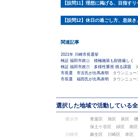
【設問11】理想に掲げる、目指すリ
【設問12】休日の過ごし方、息抜
関連記事
2021年 川崎市長選挙
検証 福田市政㊤ 積極施策も財政厳しく
タ
検証 福田市政㊦ 多様性重視 残る課題
タ
市長選 市古氏が出馬表明
タウンニュース宮
市長選 福田氏が出馬表明
タウンニュース中
選択した地域で活動している全
横浜市
青葉区
旭区
泉区
保土ケ谷区
緑区
南区
川崎市
麻生区
川崎区
幸区