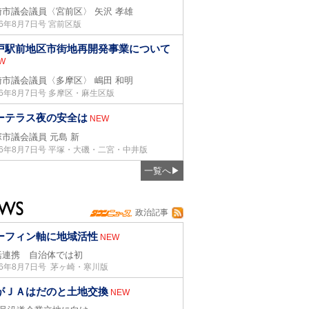
崎市議会議員〈宮前区〉
矢沢 孝雄
26年8月7日号 宮前区版
戸駅前地区市街地再開発事業について
W
崎市議会議員〈多摩区〉
嶋田 和明
26年8月7日号 多摩区・麻生区版
ーテラス夜の安全は
NEW
塚市議会議員
元島 新
26年8月7日号 平塚・大磯・二宮・中井版
一覧へ
▶
政治記事
ーフィン軸に地域活性
NEW
括連携 自治体では初
26年8月7日号 茅ヶ崎・寒川版
がＪＡはだのと土地交換
NEW