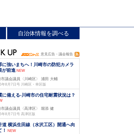
自治体情報を調べる
意見広告・議会報告
罪に強いまちへ！川崎市の防犯カメラ
策が前進
NEW
崎市議会議員〈川崎区〉
浦田 大輔
26年8月7日号 川崎区・幸区版
震に備える-川崎市の住宅耐震状況は？
W
崎市議会議員〈高津区〉
堀添 健
26年8月7日号 高津区版
計道 横浜生田線（水沢工区）開通へ向
て！
NEW