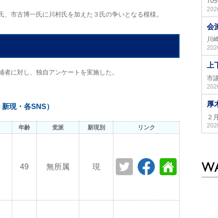
7
20
氏、市古博一氏に川村氏を加えた３氏の争いとなる模様。
会
川
20
上
補者に対し、独自アンケートを実施した。
市
20
厚
新現・各SNS）
２
20
年齢
党派
新現別
リンク
49
無所属
現