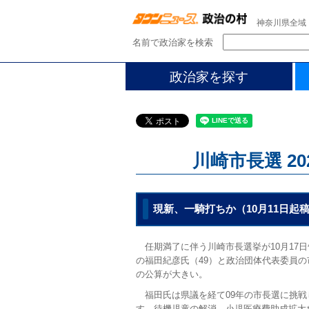
神奈川県全域
名前で政治家を検索
政治家を探す
川崎市長選 2
現新、一騎打ちか（10月11日起
任期満了に伴う川崎市長選挙が10月17日
の福田紀彦氏（49）と政治団体代表委員の
の公算が大きい。
福田氏は県議を経て09年の市長選に挑戦
す。待機児童の解消、小児医療費助成拡大