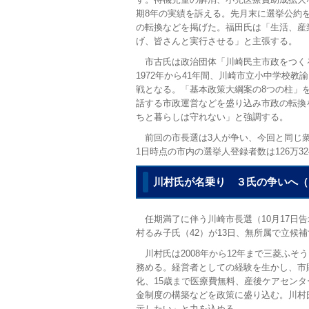
期8年の実績を訴える。先月末に選挙公約
の転換などを掲げた。福田氏は「生活、産
げ、皆さんと実行させる」と主張する。
市古氏は政治団体「川崎民主市政をつく
1972年から41年間、川崎市立小中学校
戦となる。「基本政策大綱案の8つの柱」
話する市政運営などを盛り込み市政の転換
ちと暮らしは守れない」と強調する。
前回の市長選は3人が争い、今回と同じ衆
1日時点の市内の選挙人登録者数は126万32
川村氏が名乗り ３氏の争いへ（1
任期満了に伴う川崎市長選（10月17日告
村るみ子氏（42）が13日、無所属で立候
川村氏は2008年から12年まで三菱ふそ
務める。経営者としての経験を生かし、市
化、15歳まで医療費無料、産後ケアセンタ
金制度の構築などを政策に盛り込む。川村
示したい」と力を込める。