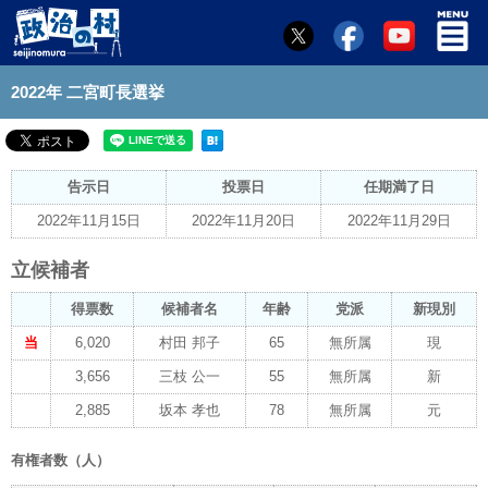
2022年 二宮町長選挙
告示日
投票日
任期満了日
2022年11月15日
2022年11月20日
2022年11月29日
立候補者
得票数
候補者名
年齢
党派
新現別
当
6,020
村田 邦子
65
無所属
現
3,656
三枝 公一
55
無所属
新
2,885
坂本 孝也
78
無所属
元
有権者数（人）