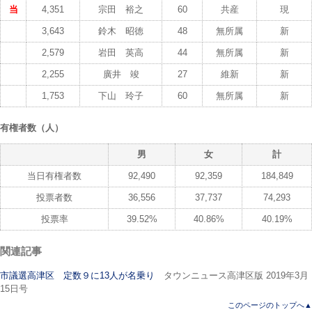
当
4,351
宗田 裕之
60
共産
現
3,643
鈴木 昭徳
48
無所属
新
2,579
岩田 英高
44
無所属
新
2,255
廣井 竣
27
維新
新
1,753
下山 玲子
60
無所属
新
有権者数（人）
男
女
計
当日有権者数
92,490
92,359
184,849
投票者数
36,556
37,737
74,293
投票率
39.52%
40.86%
40.19%
関連記事
市議選高津区 定数９に13人が名乗り
タウンニュース高津区版 2019年3月
15日号
このページのトップへ▲