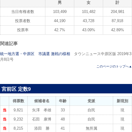
男
女
計
当日有権者数
103,499
101,482
204,981
投票者数
44,190
43,728
87,918
投票率
42.7%
43.09%
42.89%
関連記事
統一地方選・中原区 市議選 激戦の様相
タウンニュース中原区版 2019年3
月8日号
このページのトップへ▲
宮前区 定数9
得票数
候補者名
年齢
党派
新現別
当
9,821
矢澤 孝雄
33
自民
現
当
9,232
石田 康博
48
自民
現
当
8,215
添田 勝
41
無所属
現