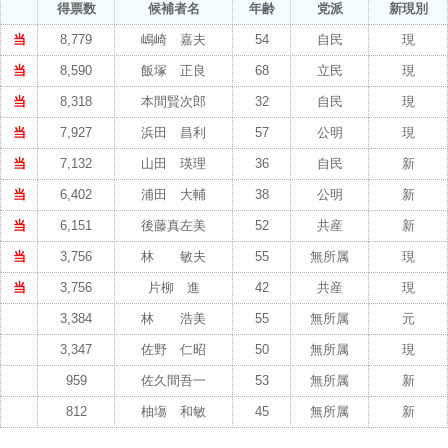
得票数
候補者名
年齢
党派
新現別
当
8,779
嶋崎 嘉夫
54
自民
現
当
8,590
飯塚 正良
68
立民
現
当
8,318
本間賢次郎
32
自民
現
当
7,927
浜田 昌利
57
公明
現
当
7,132
山田 瑛理
36
自民
新
当
6,402
浦田 大輔
38
公明
新
当
6,151
後藤真左美
52
共産
新
当
3,756
林 敏夫
55
無所属
現
当
3,756
片柳 進
42
共産
現
3,384
林 浩美
55
無所属
元
3,347
佐野 仁昭
50
無所属
現
959
佐久間吾一
53
無所属
新
812
柚塲 和敏
45
無所属
新