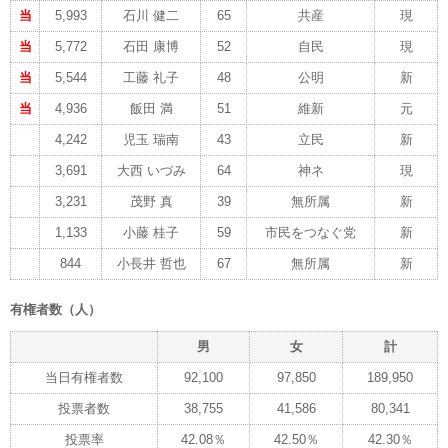
当
5,993
石川 健二
65
共産
現
当
5,772
石田 康博
52
自民
現
当
5,544
工藤 礼子
48
公明
新
当
4,936
飯田 満
51
維新
元
4,242
児玉 瑞南
43
立民
新
3,691
大西 いづみ
64
神ネ
現
3,231
茂野 真
39
無所属
新
1,133
小藤 桂子
59
市民をつなぐ党
新
844
小長井 哲也
67
無所属
新
有権者数（人）
男
女
計
当日有権者数
92,100
97,850
189,950
投票者数
38,755
41,586
80,341
投票率
42.08％
42.50％
42.30％