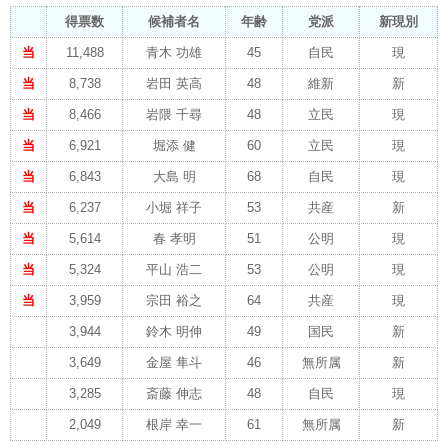
得票数
候補者名
年齢
党派
新現別
当
11,488
青木 功雄
45
自民
現
当
8,738
岩田 英高
48
維新
新
当
8,466
岩隈 千尋
48
立民
現
当
6,921
堀添 健
60
立民
現
当
6,843
大島 明
68
自民
現
当
6,237
小堀 祥子
53
共産
新
当
5,614
春 孝明
51
公明
現
当
5,324
平山 浩二
53
公明
現
当
3,959
宗田 裕之
64
共産
現
3,944
鈴木 明伸
49
国民
新
3,649
金屋 隼斗
46
無所属
新
3,285
斎藤 伸志
48
自民
現
2,049
根岸 幸一
61
無所属
新