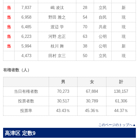
当
7,837
嶋 凌汰
28
立民
新
当
6,958
野田 雅之
54
自民
現
当
6,485
渡辺 学
70
共産
現
当
6,223
河野 忠正
63
公明
現
当
5,994
枝川 舞
38
公明
新
4,473
田村 京三
50
立民
現
有権者数（人）
男
女
計
当日有権者数
70,273
67,884
138,157
投票者数
30,517
30,789
61,306
投票率
43.43％
45.36％
44.37％
このページのトップへ▲
高津区 定数9