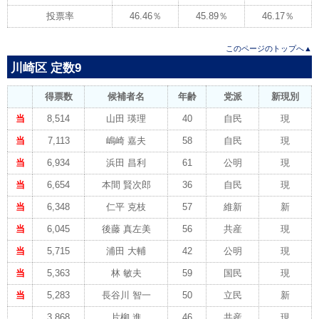
投票率
46.46％
45.89％
46.17％
このページのトップへ▲
川崎区 定数9
得票数
候補者名
年齢
党派
新現別
当
8,514
山田 瑛理
40
自民
現
当
7,113
嶋崎 嘉夫
58
自民
現
当
6,934
浜田 昌利
61
公明
現
当
6,654
本間 賢次郎
36
自民
現
当
6,348
仁平 克枝
57
維新
新
当
6,045
後藤 真左美
56
共産
現
当
5,715
浦田 大輔
42
公明
現
当
5,363
林 敏夫
59
国民
現
当
5,283
長谷川 智一
50
立民
新
3,868
片柳 進
46
共産
現