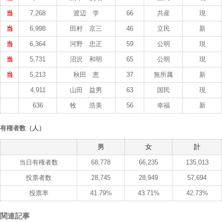
当
7,268
渡辺 学
66
共産
現
当
6,998
田村 京三
46
立民
新
当
6,364
河野 忠正
59
公明
現
当
5,731
沼沢 和明
65
公明
現
当
5,213
秋田 恵
37
無所属
新
4,911
山田 益男
63
国民
現
636
牧 浩美
56
幸福
新
有権者数（人）
男
女
計
当日有権者数
68,778
66,235
135,013
投票者数
28,745
28,949
57,694
投票率
41.79%
43.71%
42.73%
関連記事