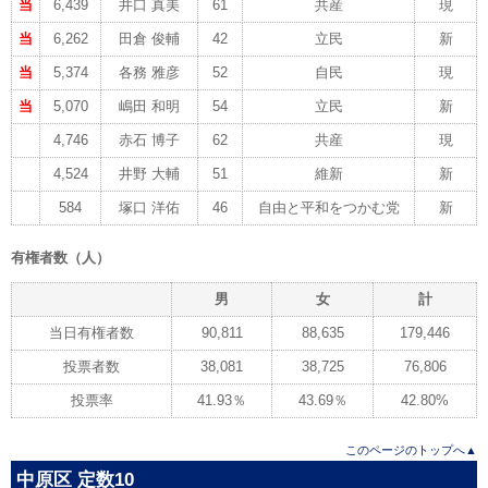
当
6,439
井口 真美
61
共産
現
当
6,262
田倉 俊輔
42
立民
新
当
5,374
各務 雅彦
52
自民
現
当
5,070
嶋田 和明
54
立民
新
4,746
赤石 博子
62
共産
現
4,524
井野 大輔
51
維新
新
584
塚口 洋佑
46
自由と平和をつかむ党
新
有権者数（人）
男
女
計
当日有権者数
90,811
88,635
179,446
投票者数
38,081
38,725
76,806
投票率
41.93％
43.69％
42.80%
このページのトップへ▲
中原区 定数10