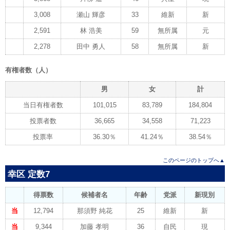
3,008
瀬山 輝彦
33
維新
新
2,591
林 浩美
59
無所属
元
2,278
田中 勇人
58
無所属
新
有権者数（人）
男
女
計
当日有権者数
101,015
83,789
184,804
投票者数
36,665
34,558
71,223
投票率
36.30％
41.24％
38.54％
このページのトップへ▲
幸区 定数7
得票数
候補者名
年齢
党派
新現別
当
12,794
那須野 純花
25
維新
新
当
9,344
加藤 孝明
36
自民
現