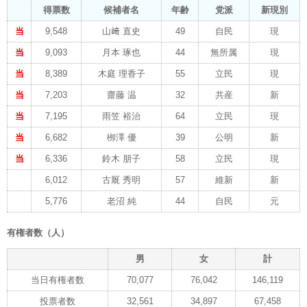
得票数
候補者名
年齢
党派
新現別
当
9,548
山﨑 直史
49
自民
現
当
9,093
月本 琢也
44
無所属
現
当
8,389
木庭 理香子
55
立民
現
当
7,203
齋藤 温
32
共産
新
当
7,195
雨笠 裕治
64
立民
現
当
6,682
栁澤 優
39
公明
新
当
6,336
鈴木 朋子
58
立民
現
6,012
古厩 秀明
57
維新
新
5,776
老沼 純
44
自民
元
有権者数（人）
男
女
計
当日有権者数
70,077
76,042
146,119
投票者数
32,561
34,897
67,458