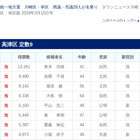
統一地方選 川崎区・幸区 県議・市議29人が名乗り
タウンニュース川崎
区・幸区版 2019年3月15日号
このページのトップへ▲
高津区 定数9
得票数
候補者名
年齢
党派
新現別
当
13,261
青木 功雄
41
自民
現
当
8,490
岩隈 千尋
44
立民
現
当
8,142
堀添 健
56
立民
現
当
6,338
大島 明
64
自民
現
当
6,160
平山 浩二
49
公明
新
当
5,440
春 孝明
47
公明
現
当
5,397
齋藤 伸志
44
自民
現
当
4,973
小堀 祥子
49
共産
新