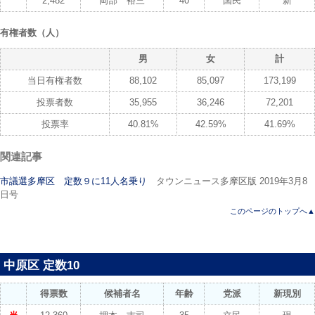
2,482
岡部 裕三
40
国民
新
有権者数（人）
男
女
計
当日有権者数
88,102
85,097
173,199
投票者数
35,955
36,246
72,201
投票率
40.81%
42.59%
41.69%
関連記事
市議選多摩区 定数９に11人名乗り
タウンニュース多摩区版 2019年3月8
日号
このページのトップへ▲
中原区 定数10
得票数
候補者名
年齢
党派
新現別