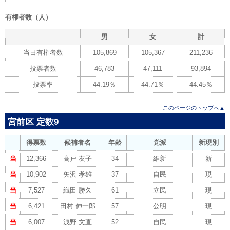
有権者数（人）
男
女
計
当日有権者数
105,869
105,367
211,236
投票者数
46,783
47,111
93,894
投票率
44.19％
44.71％
44.45％
このページのトップへ▲
宮前区 定数9
得票数
候補者名
年齢
党派
新現別
当
12,366
高戸 友子
34
維新
新
当
10,902
矢沢 孝雄
37
自民
現
当
7,527
織田 勝久
61
立民
現
当
6,421
田村 伸一郎
57
公明
現
当
6,007
浅野 文直
52
自民
現