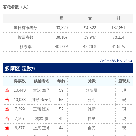
有権者数（人）
男
女
計
当日有権者数
93,329
94,522
187,851
投票者数
38,167
39,947
78,114
投票率
40.90％
42.26％
41.58％
このページのトップへ▲
多摩区 定数9
得票数
候補者名
年齢
党派
新現別
当
10,443
吉沢 章子
59
無所属
現
当
10,083
河野 ゆかり
55
公明
現
当
7,399
三宅 隆介
52
維新
現
当
7,307
橋本 勝
48
自民
現
当
6,877
上原 正裕
44
自民
現