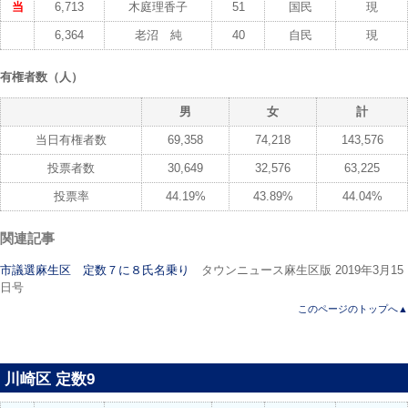
当
6,713
木庭理香子
51
国民
現
6,364
老沼 純
40
自民
現
有権者数（人）
男
女
計
当日有権者数
69,358
74,218
143,576
投票者数
30,649
32,576
63,225
投票率
44.19%
43.89%
44.04%
関連記事
市議選麻生区 定数７に８氏名乗り
タウンニュース麻生区版 2019年3月15
日号
このページのトップへ▲
川崎区 定数9