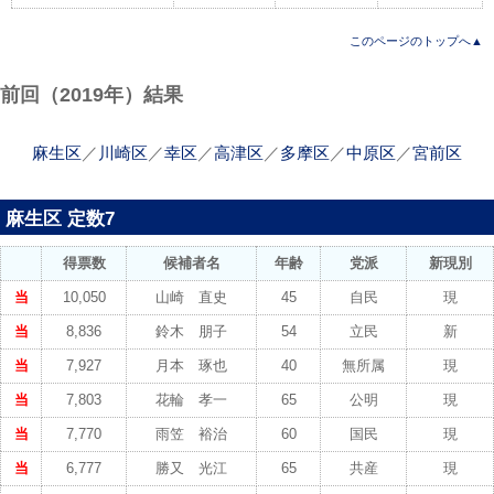
このページのトップへ▲
前回（2019年）結果
麻生区
／
川崎区
／
幸区
／
高津区
／
多摩区
／
中原区
／
宮前区
麻生区 定数7
得票数
候補者名
年齢
党派
新現別
当
10,050
山崎 直史
45
自民
現
当
8,836
鈴木 朋子
54
立民
新
当
7,927
月本 琢也
40
無所属
現
当
7,803
花輪 孝一
65
公明
現
当
7,770
雨笠 裕治
60
国民
現
当
6,777
勝又 光江
65
共産
現