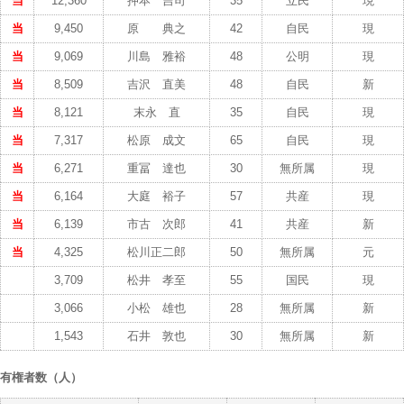
当
12,360
押本 吉司
35
立民
現
当
9,450
原 典之
42
自民
現
当
9,069
川島 雅裕
48
公明
現
当
8,509
吉沢 直美
48
自民
新
当
8,121
末永 直
35
自民
現
当
7,317
松原 成文
65
自民
現
当
6,271
重冨 達也
30
無所属
現
当
6,164
大庭 裕子
57
共産
現
当
6,139
市古 次郎
41
共産
新
当
4,325
松川正二郎
50
無所属
元
3,709
松井 孝至
55
国民
現
3,066
小松 雄也
28
無所属
新
1,543
石井 敦也
30
無所属
新
有権者数（人）