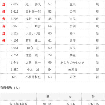
当
7,629
織田 勝久
57
立民
現
当
6,613
田村伸一郎
53
公明
現
当
6,206
浅野 文直
48
自民
現
当
5,963
山田 晴彦
64
公明
現
当
5,129
大西いづみ
60
神ネ
新
当
4,106
石川 建二
61
共産
現
3,951
藤永 忠
50
立民
新
2,754
佐藤 純一
29
共産
新
2,442
坂巻 良一
69
あしたのかわさき
新
1,859
中本 誠
54
無所属
新
619
小長井哲也
63
希望
新
有権者数（人）
男
女
計
当日有権者数
91,109
95,506
186,615