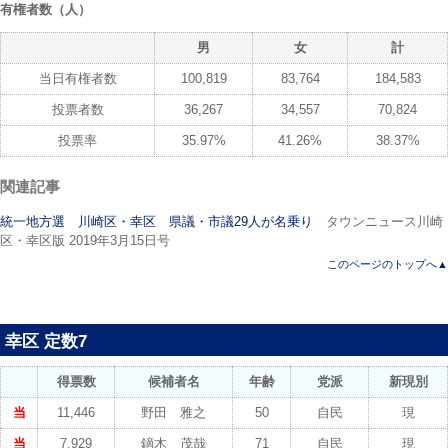
有権者数（人）
男
女
計
当日有権者数
100,819
83,764
184,583
投票者数
36,267
34,557
70,824
投票率
35.97%
41.26%
38.37%
関連記事
統一地方選 川崎区・幸区 県議・市議29人が名乗り
タウンニュース川崎
区・幸区版 2019年3月15日号
このページのトップへ▲
幸区 定数7
得票数
候補者名
年齢
党派
新現別
当
11,446
野田 雅之
50
自民
現
当
7,929
鏑木 茂哉
71
自民
現