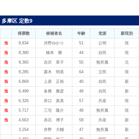
多摩区 定数9
得票数
候補者名
年齢
党派
新現別
当
9,834
河野ゆかり
51
公明
現
当
8,380
橋本 勝
44
自民
現
当
8,365
吉沢 章子
55
無所属
元
当
8,285
露木 明美
64
立民
現
当
6,869
上原 正裕
40
自民
新
当
6,499
各務 雅彦
48
自民
新
当
6,326
井口 真美
57
共産
現
当
5,717
三宅 隆介
48
無所属
現
当
4,663
赤石 博子
58
共産
新
3,254
井野 大輔
47
無所属
新