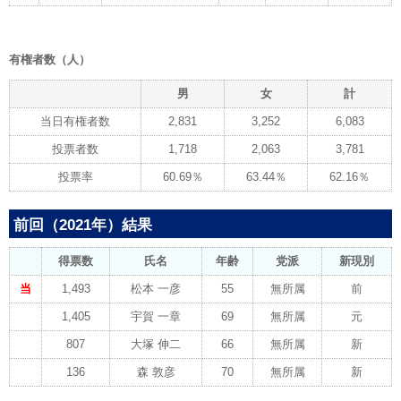
有権者数（人）
男
女
計
当日有権者数
2,831
3,252
6,083
投票者数
1,718
2,063
3,781
投票率
60.69％
63.44％
62.16％
前回（2021年）結果
得票数
氏名
年齢
党派
新現別
当
1,493
松本 一彦
55
無所属
前
1,405
宇賀 一章
69
無所属
元
807
大塚 伸二
66
無所属
新
136
森 敦彦
70
無所属
新