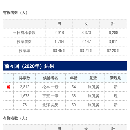
有権者数（人）
男
女
計
当日有権者数
2,918
3,370
6,288
投票者数
1,764
2,147
3,911
投票率
60.45％
63.71％
62.20％
前々回（2020年）結果
得票数
候補者名
年齢
党派
新現別
当
2,812
松本 一彦
54
無所属
新
1,673
宇賀 一章
68
無所属
現
78
北澤 晃男
50
無所属
新
有権者数（人）
男
女
計