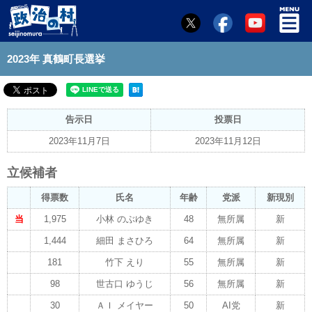
2023年 真鶴町長選挙
告示日
投票日
2023年11月7日
2023年11月12日
立候補者
得票数
氏名
年齢
党派
新現別
当
1,975
小林 のぶゆき
48
無所属
新
1,444
細田 まさひろ
64
無所属
新
181
竹下 えり
55
無所属
新
98
世古口 ゆうじ
56
無所属
新
30
ＡＩ メイヤー
50
AI党
新