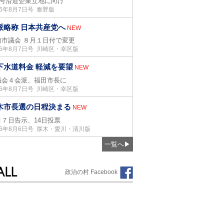
05号沿道企業立地に向け
26年8月7日号 秦野版
派略称 日本共産党へ
NEW
崎市議会 ８月１日付で変更
26年8月7日号 川崎区・幸区版
下水道料金 軽減を要望
NEW
議会４会派、福田市長に
26年8月7日号 川崎区・幸区版
木市長選の日程決まる
NEW
月７日告示、14日投票
26年8月6日号 厚木・愛川・清川版
一覧へ
▶
政治の村 Facebook