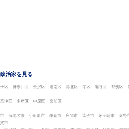
政治家を見る
磯子区
神奈川区
金沢区
港南区
港北区
栄区
瀬谷区
都筑区
高津区
多摩区
中原区
宮前区
市
海老名市
小田原市
鎌倉市
座間市
逗子市
茅ヶ崎市
秦野
賀市