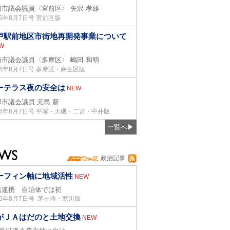
崎市議会議員〈宮前区〉
矢沢 孝雄
26年8月7日号 宮前区版
戸駅前地区市街地再開発事業について
W
崎市議会議員〈多摩区〉
嶋田 和明
26年8月7日号 多摩区・麻生区版
ーテラス夜の安全は
NEW
塚市議会議員
元島 新
26年8月7日号 平塚・大磯・二宮・中井版
一覧へ
▶
政治記事
ーフィン軸に地域活性
NEW
括連携 自治体では初
26年8月7日号 茅ヶ崎・寒川版
がＪＡはだのと土地交換
NEW