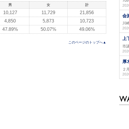
7
男
女
計
20
10,127
11,729
21,856
会
4,850
5,873
10,723
川
20
47.89%
50.07%
49.06%
上
このページのトップへ▲
市
20
厚
２
20