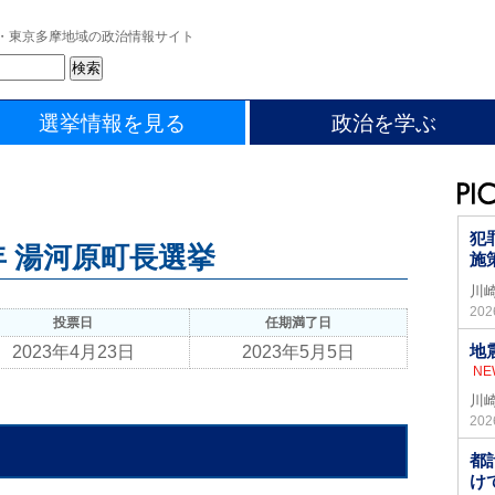
・東京多摩地域の政治情報サイト
選挙情報を見る
政治を学ぶ
犯
3年 湯河原町長選挙
施
川
20
投票日
任期満了日
地
2023年4月23日
2023年5月5日
NE
川
20
都
け