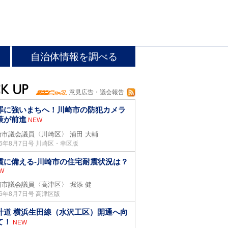
自治体情報を調べる
意見広告・議会報告
罪に強いまちへ！川崎市の防犯カメラ
策が前進
NEW
崎市議会議員〈川崎区〉
浦田 大輔
26年8月7日号 川崎区・幸区版
震に備える-川崎市の住宅耐震状況は？
W
崎市議会議員〈高津区〉
堀添 健
26年8月7日号 高津区版
計道 横浜生田線（水沢工区）開通へ向
て！
NEW