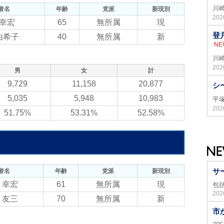
川
者名
年齢
党派
新現別
20
 幸宏
65
無所属
現
登
由希子
40
無所属
新
NE
川
20
男
女
計
9,729
11,158
20,877
シ
5,035
5,948
10,983
平
20
51.75%
53.31%
52.58%
サ
者名
年齢
党派
新現別
 幸宏
61
無所属
現
包
20
 友三
70
無所属
新
市