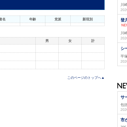
川
20
者名
年齢
党派
新現別
登
NE
川
20
男
女
計
シ
平
20
このページのトップへ▲
サ
包
20
市