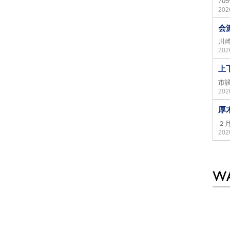
7
20
会
川
20
上
市
20
厚
２
20