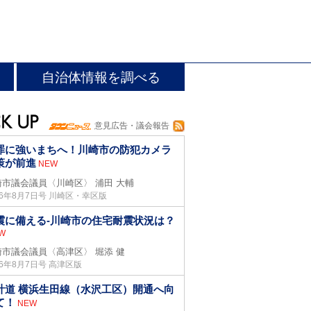
自治体情報を調べる
意見広告・議会報告
罪に強いまちへ！川崎市の防犯カメラ
策が前進
NEW
崎市議会議員〈川崎区〉
浦田 大輔
26年8月7日号 川崎区・幸区版
震に備える-川崎市の住宅耐震状況は？
W
崎市議会議員〈高津区〉
堀添 健
26年8月7日号 高津区版
計道 横浜生田線（水沢工区）開通へ向
て！
NEW