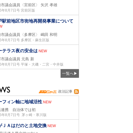
崎市議会議員〈宮前区〉
矢沢 孝雄
26年8月7日号 宮前区版
戸駅前地区市街地再開発事業について
W
崎市議会議員〈多摩区〉
嶋田 和明
26年8月7日号 多摩区・麻生区版
ーテラス夜の安全は
NEW
塚市議会議員
元島 新
26年8月7日号 平塚・大磯・二宮・中井版
一覧へ
▶
政治記事
ーフィン軸に地域活性
NEW
括連携 自治体では初
26年8月7日号 茅ヶ崎・寒川版
がＪＡはだのと土地交換
NEW