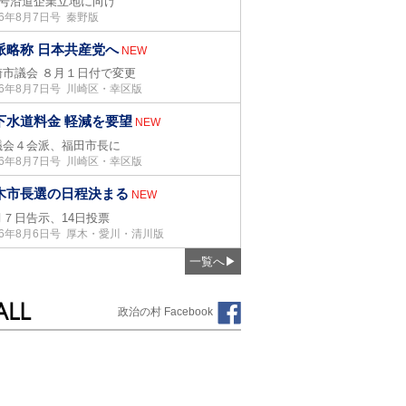
05号沿道企業立地に向け
26年8月7日号 秦野版
派略称 日本共産党へ
NEW
崎市議会 ８月１日付で変更
26年8月7日号 川崎区・幸区版
下水道料金 軽減を要望
NEW
議会４会派、福田市長に
26年8月7日号 川崎区・幸区版
木市長選の日程決まる
NEW
月７日告示、14日投票
26年8月6日号 厚木・愛川・清川版
一覧へ
▶
政治の村 Facebook