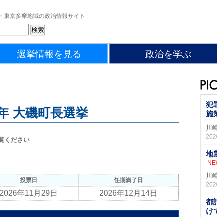
・東京多摩地域の政治情報サイト
選挙情報を見る
政治を学ぶ
犯
6年 大磯町長選挙
施
川
20
覧ください
地
NE
川
投票日
任期満了日
20
2026年11月29日
2026年12月14日
都
け