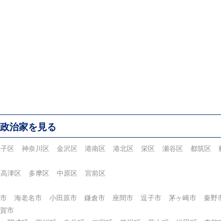
政治家を見る
磯子区
神奈川区
金沢区
港南区
港北区
栄区
瀬谷区
都筑区
高津区
多摩区
中原区
宮前区
市
海老名市
小田原市
鎌倉市
座間市
逗子市
茅ヶ崎市
秦野
賀市