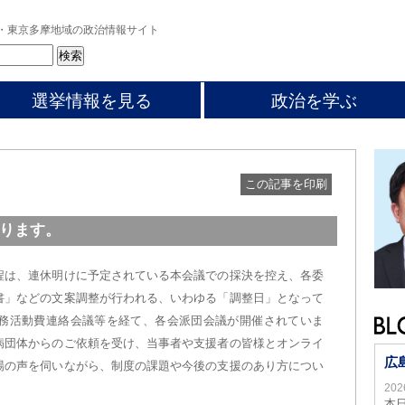
・東京多摩地域の政治情報サイト
選挙情報を見る
政治を学ぶ
この記事を印刷
ります。
程は、連休明けに予定されている本会議での採決を控え、各委
書」などの文案調整が行われる、いわゆる「調整日」となって
務活動費連絡会議等を経て、各会派団会議が開催されていま
病団体からのご依頼を受け、当事者や支援者の皆様とオンライ
広
場の声を伺いながら、制度の課題や今後の支援のあり方につい
20
本