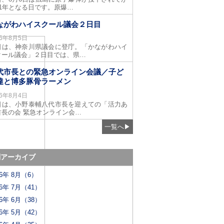
81年となる日です。原爆…
ながわハイスクール議会２日目
26年8月5日
日は、神奈川県議会に登庁。「かながわハイ
クール議会」２日目では、県…
代市長との緊急オンライン会議／子ど
達と博多豚骨ラーメン
26年8月4日
日は、小野泰輔八代市長を迎えての「活力あ
首長の会 緊急オンライン会…
一覧へ
▶
別アーカイブ
26年 8月（6）
26年 7月（41）
26年 6月（38）
26年 5月（42）