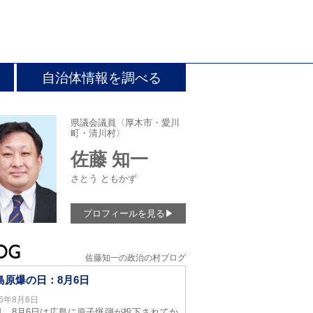
自治体情報を調べる
県議会議員〈厚木市・愛川
町・清川村〉
佐藤 知一
さとう ともかず
プロフィールを見る
▶
佐藤知一の政治の村ブログ
島原爆の日：8月6日
26年8月6日
日、8月6日は広島に原子爆弾が投下されてか