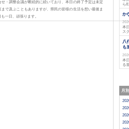
合せ・調整会議が断続的に続いており、本日の終了予定は未定
ら
夜まで及ぶこともありますが、県民の皆様の生活を想い最後ま
か
日も一日、頑張ります。
20
本
ス
八
も
20
本
る
月
20
20
20
20