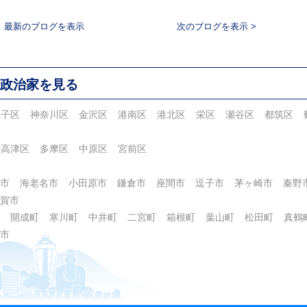
最新のブログを表示
次のブログを表示 >
政治家を見る
磯子区
神奈川区
金沢区
港南区
港北区
栄区
瀬谷区
都筑区
高津区
多摩区
中原区
宮前区
市
海老名市
小田原市
鎌倉市
座間市
逗子市
茅ヶ崎市
秦野
賀市
開成町
寒川町
中井町
二宮町
箱根町
葉山町
松田町
真鶴
市