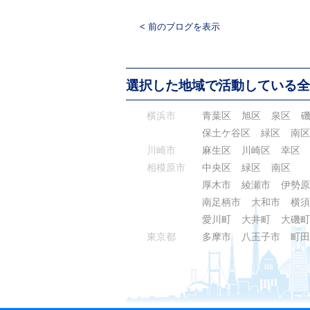
< 前のブログを表示
選択した地域で活動している全
横浜市
青葉区
旭区
泉区
保土ケ谷区
緑区
南区
川崎市
麻生区
川崎区
幸区
相模原市
中央区
緑区
南区
厚木市
綾瀬市
伊勢原
南足柄市
大和市
横須
愛川町
大井町
大磯町
東京都
多摩市
八王子市
町田