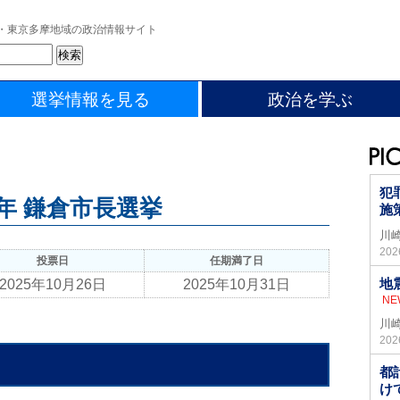
・東京多摩地域の政治情報サイト
選挙情報を見る
政治を学ぶ
犯
5年 鎌倉市長選挙
施
川
20
投票日
任期満了日
地
2025年10月26日
2025年10月31日
NE
川
20
都
け