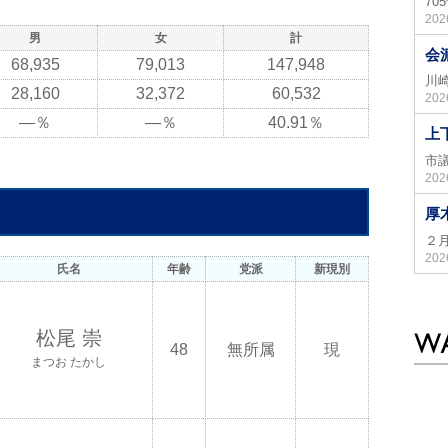
7
20
男
女
計
会
68,935
79,013
147,948
川
28,160
32,372
60,532
20
―％
―％
40.91％
上
市
20
厚
２
20
氏名
年齢
党派
新現別
松尾 崇
48
無所属
現
まつお たかし