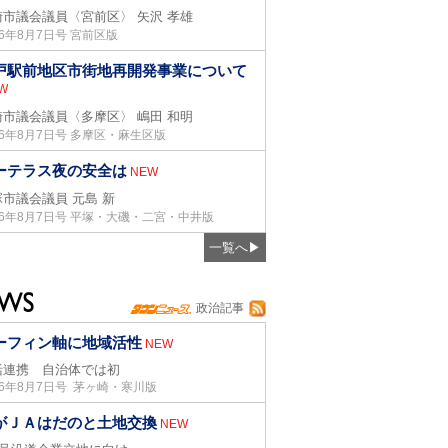
崎市議会議員〈宮前区〉
矢沢 孝雄
26年8月7日号 宮前区版
戸駅前地区市街地再開発事業について
W
崎市議会議員〈多摩区〉
嶋田 和明
26年8月7日号 多摩区・麻生区版
ーテラス夜の安全は
NEW
塚市議会議員
元島 新
26年8月7日号 平塚・大磯・二宮・中井版
一覧へ
▶
政治記事
ーフィン軸に地域活性
NEW
括連携 自治体では初
26年8月7日号 茅ヶ崎・寒川版
がＪＡはだのと土地交換
NEW