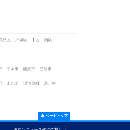
鶴見区
戸塚区
中区
西区
市
平塚市
藤沢市
三浦市
町
山北町
湯河原町
清川村
タウンニュース政治の村とは