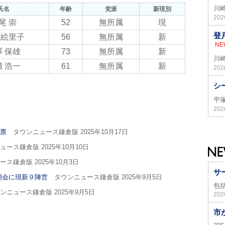
川
氏名
年齢
党派
新現別
20
尾 崇
52
無所属
現
登
 絵里子
56
無所属
新
NE
 保雄
73
無所属
新
川
 浩一
61
無所属
新
20
シ
平
20
開票
タウンニュース鎌倉版 2025年10月17日
ース鎌倉版 2025年10月10日
ス鎌倉版 2025年10月3日
サ
明会に現新９陣営
タウンニュース鎌倉版 2025年9月5日
包
ニュース鎌倉版 2025年9月5日
20
市