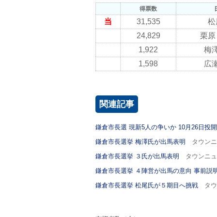
得票数
当
31,535
松
24,829
栗原
1,922
梅澤
1,598
広瀬
関連記事
鎌倉市長選 現新5人の争いか 10月26日投
鎌倉市長選挙 梅澤氏が出馬表明
タウンニュ
鎌倉市長選挙 ３氏が出馬表明
タウンニュー
鎌倉市長選挙 ４陣営が出馬の意向 事前説
鎌倉市長選挙 松尾氏が５期目へ挑戦
タウン