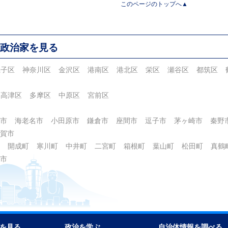
このページのトップへ▲
政治家を見る
磯子区
神奈川区
金沢区
港南区
港北区
栄区
瀬谷区
都筑区
高津区
多摩区
中原区
宮前区
市
海老名市
小田原市
鎌倉市
座間市
逗子市
茅ヶ崎市
秦野
賀市
開成町
寒川町
中井町
二宮町
箱根町
葉山町
松田町
真鶴
市
を見る
政治を学ぶ
自治体情報を調べる