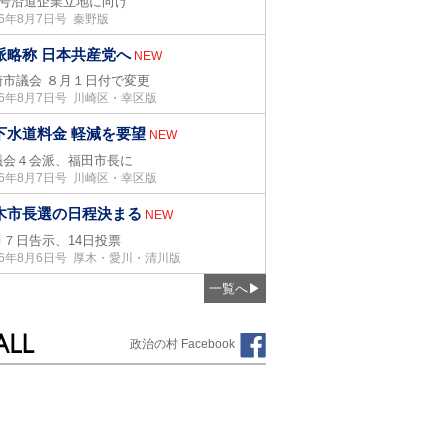
05号沿道企業立地に向け
26年8月7日号 秦野版
派略称 日本共産党へ
NEW
崎市議会 ８月１日付で変更
26年8月7日号 川崎区・幸区版
下水道料金 軽減を要望
NEW
議会４会派、福田市長に
26年8月7日号 川崎区・幸区版
木市長選の日程決まる
NEW
月７日告示、14日投票
26年8月6日号 厚木・愛川・清川版
一覧へ
▶
政治の村 Facebook