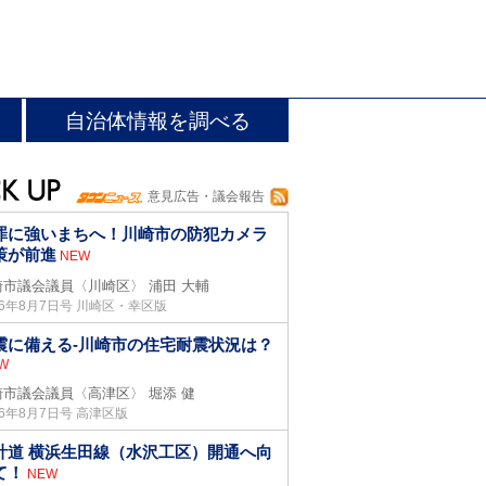
自治体情報を調べる
意見広告・議会報告
罪に強いまちへ！川崎市の防犯カメラ
策が前進
NEW
崎市議会議員〈川崎区〉
浦田 大輔
26年8月7日号 川崎区・幸区版
震に備える-川崎市の住宅耐震状況は？
W
崎市議会議員〈高津区〉
堀添 健
26年8月7日号 高津区版
計道 横浜生田線（水沢工区）開通へ向
て！
NEW