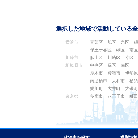
選択した地域で活動している全
横浜市
青葉区
旭区
泉区
保土ケ谷区
緑区
南区
川崎市
麻生区
川崎区
幸区
相模原市
中央区
緑区
南区
厚木市
綾瀬市
伊勢原
南足柄市
大和市
横須
愛川町
大井町
大磯町
東京都
多摩市
八王子市
町田
政治家を探す
選挙情報