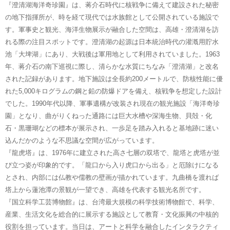
『澄清湖海洋奇珍園』は、蒋介石時代に核戦争に備えて建設された秘密
の地下指揮所が、時を経て現代では水族館として公開されている施設で
す。軍事史と観光、海洋生物展示が融合した空間は、高雄・澄清湖を訪
れる際の注目スポットです。澄清湖の起源は日本統治時代の灌漑用貯水
池「大埤湖」にあり、大戦後は軍用地として利用されていました。1963
年、蒋介石の南下巡視に際し、清らかな水質にちなみ「澄清湖」と改名
された記録があります。地下施設は全長約200メートルで、防核性能に優
れた5,000キログラムの鋼と鉛の防爆ドアを備え、核戦争を想定した設計
でした。1990年代以降、軍事遺構が改装され現在の観光施設「海洋奇珍
園」となり、曲がりくねった通路には巨大水槽や深海生物、貝殻・化
石・黒珊瑚などの標本が展示され、一歩足を踏み入れると基地跡に迷い
込んだかのような不思議な空間が広がっています。
『龍虎塔』は、1976年に建立された高さ七層の双塔で、龍塔と虎塔が並
び立つ姿が印象的です。「龍口から入り虎口から出る」と厄除けになる
とされ、内部には仏教や儒教の壁画が描かれています。九曲橋を渡れば
塔上から蓮池潭の景観が一望でき、高雄を代表する観光名所です。
『国立科学工芸博物館』は、台湾最大規模の科学技術博物館で、科学、
産業、生活文化を総合的に展示する施設として教育・文化振興の中核的
役割を担っています。当日は、アートと科学を融合したインタラクティ