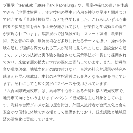
ブ展示「teamLab Future Park Kaohsiung」や、震度や揺れの違いを体感
できる「地震体験屋」、測定技術の歴史と応用を神話や星座と関連づけ
て紹介する「量測科技特展」などを見学しました。これらはいずれも来
館者の参加意欲を高める工夫が施されており、娯楽性と学習効果の両立
が実現されています。常設展示では気候変動、スマート製造、農業技
術、光と音の科学、服飾技術など多岐にわたるテーマを扱い、操作や体
験を通じて理解を深められる工夫が随所に見られました。施設全体を通
じて、デジタル技術と実体験を融合させた展示手法が一貫して採用され
ており、来館者層の拡大と学びの深化に寄与しています。また、防災教
育や環境啓発、地域文化との結び付けなど、台湾の社会的課題や特色を
踏まえた展示構成は、本邦の科学館運営にも参考となる示唆を与えてい
ます。それにしても広く贅沢にスペースを使用されています。
『六合国際観光夜市』は、高雄市中心部にある台湾屈指の観光夜市で、
地元市民向けというよりはインバウンド観光客を主な対象としていま
す。海鮮や台湾グルメが並ぶ屋台街は、外国人旅行者が台湾文化と食を
安全かつ便利に体験できる場として整備されており、観光誘致と地域経
済の活性化に貢献しています。