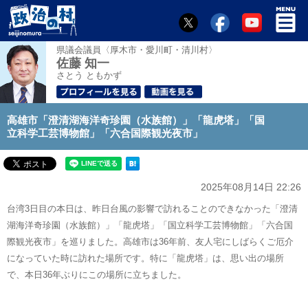
県議会議員〈厚木市・愛川町・清川村〉
佐藤 知一
さとう ともかず
高雄市「澄清湖海洋奇珍園（水族館）」「龍虎塔」「国
立科学工芸博物館」「六合国際観光夜市」
2025年08月14日 22:26
台湾3日目の本日は、昨日台風の影響で訪れることのできなかった「澄清
湖海洋奇珍園（水族館）」「龍虎塔」「国立科学工芸博物館」「六合国
際観光夜市」を巡りました。高雄市は36年前、友人宅にしばらくご厄介
になっていた時に訪れた場所です。特に「龍虎塔」は、思い出の場所
で、本日36年ぶりにこの場所に立ちました。