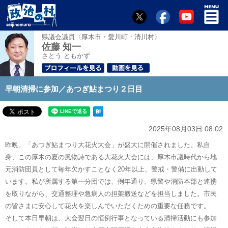
県議会議員〈厚木市・愛川町・清川村〉
佐藤 知一
さとう ともかず
早朝清掃に参加／あつぎ鮎まつり２日目
2025年08月03日 08:02
昨晩、「あつぎ鮎まつり大花火大会」が盛大に開催されました。私自
身、この厚木の夏の風物詩である大花火大会には、厚木市議時代から地
元消防団員として毎年欠かすことなく20年以上、警戒・警備に出動して
います。私が所属する第一分団では、例年通り、県警や消防本部と連携
を取りながら、交通整理や急病人の担架搬送などを担当しました。市民
の皆さまに安心して花火を楽しんでいただくための重要な任務です。
そして本日早朝は、大会翌日の恒例行事となっている清掃活動にも参加